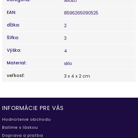
ANJELI
EAN
:
8596265090525
dĺžka
:
2
Šířka
:
3
Výška
:
4
Material
:
sklo
veľkosť
:
3 x 4 x 2 cm
INFORMÁCIE PRE VÁS
Hodnotenie obchodu
Balíme s láskou
Doprava a platba