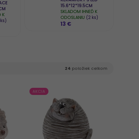
ACE
15.6*12*19.5CM
0CM
SKLADOM IHNEĎ K
 K
ODOSLANIU
(2 ks)
 ks)
13 €
24
položiek celkom
AKCIA