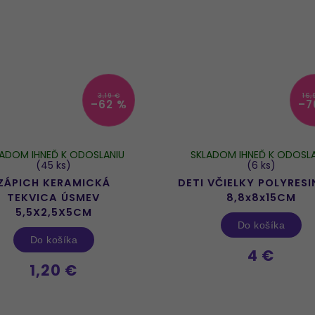
3,19 €
16,
–62 %
–7
LADOM IHNEĎ K ODOSLANIU
SKLADOM IHNEĎ K ODOSLA
(45 ks)
(6 ks)
ZÁPICH KERAMICKÁ
DETI VČIELKY POLYRESI
TEKVICA ÚSMEV
8,8x8x15CM
5,5X2,5X5CM
Do košíka
Do košíka
4 €
1,20 €