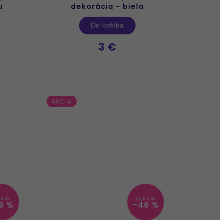
u
dekorácia - biela
Do košíka
3 €
AKCIA
90 €
13,90 €
9 %
–46 %