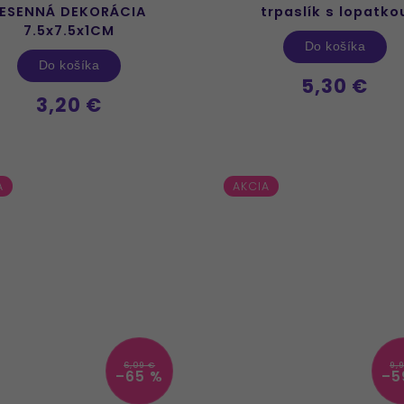
JESENNÁ DEKORÁCIA
trpaslík s lopatko
7.5x7.5x1CM
Do košíka
Do košíka
5,30 €
3,20 €
A
AKCIA
6,09 €
9,
–65 %
–5