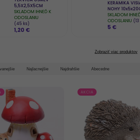
KERAMIKA VISI
5,5X2,5X5CM
NOHY 10x5x2
SKLADOM IHNEĎ K
SKLADOM IHNEĎ
ODOSLANIU
ODOSLANIU
(13
(45 ks)
5 €
1,20 €
Zobraziť viac produktov
vanejšie
Najlacnejšie
Najdrahšie
Abecedne
A
AKCIA