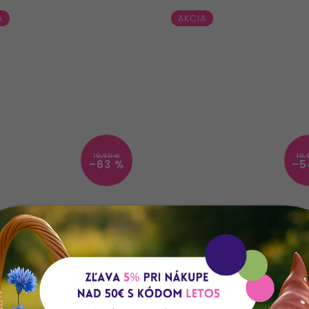
A
AKCIA
10,90 €
10,
–63 %
–5
LADOM IHNEĎ K ODOSLANIU
SKLADOM IHNEĎ K ODOSLA
(9 ks)
(13 ks)
ČEK MUCHOTRÁVKA S
STRAŠIAK KERAMIK
ÁČIKOM LED KERAMIKA
VISIACE NOHY 10x5x
*12.8CM SUPER CENA!
Do košíka
Do košíka