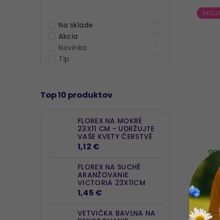
AKCI
24
Na sklade
24
Akcia
0
Novinka
0
Tip
Top 10 produktov
FLOREX NA MOKRÉ
23X11 CM - UDRŽUJTE
VAŠE KVETY ČERSTVÉ
1,12 €
SK
FLOREX NA SUCHÉ
DOM
ARANŽOVANIE
VT
VICTORIA 23X11CM
1,45 €
8*8
VETVIČKA BAVLNA NA