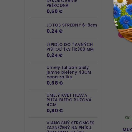
DEKOROVANIE
PRÍRODNÁ
0,50 €
LOTOS STREDNÝ 6-8cm
0,24 €
AKCI
LEPIDLO DO TAVNÝCH
PIŠTOLÍ 1KS 11x300 MM
0,24 €
Umelý tulipán biely
jemne bielený 43CM
cena za 1ks
0,68 €
UMELÝ KVET HLAVA
RUŽA BLEDO RUŽOVÁ
4CM
0,80 €
SK
VIANOČNÝ STROMČEK
ZASNEŽENÝ NA PNÍKU
MU