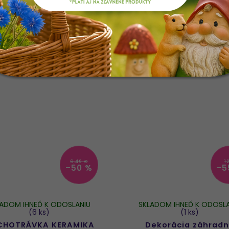
5 €
4 €
A
AKCIA
6,49 €
1
–50 %
–5
LADOM IHNEĎ K ODOSLANIU
SKLADOM IHNEĎ K ODOSLA
(6 ks)
(1 ks)
CHOTRÁVKA KERAMIKA
Dekorácia záhrad