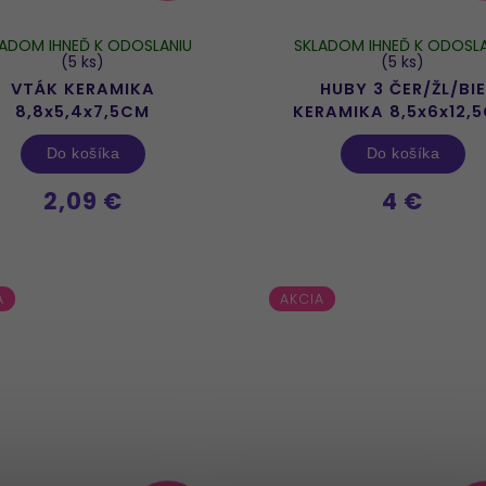
LADOM IHNEĎ K ODOSLANIU
SKLADOM IHNEĎ K ODOSLA
(5 ks)
(5 ks)
VTÁK KERAMIKA
HUBY 3 ČER/ŽL/BIE
8,8x5,4x7,5CM
KERAMIKA 8,5x6x12,
Do košíka
Do košíka
2,09 €
4 €
A
AKCIA