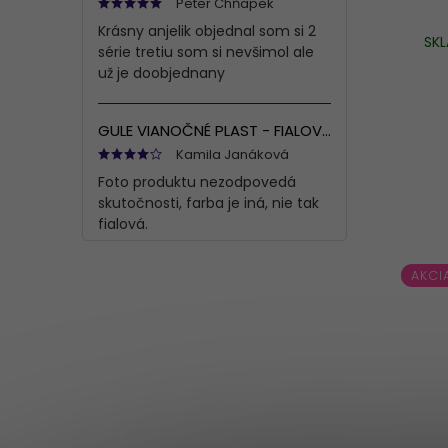
Peter Chňapek
Krásny anjelik objednal som si 2
SK
série tretiu som si nevšimol ale
už je doobjednany
GULE VIANOČNÉ PLAST - FIALOVÁ S/8 8CM
Kamila Janáková
Foto produktu nezodpovedá
skutočnosti, farba je iná, nie tak
fialová.
AKCI