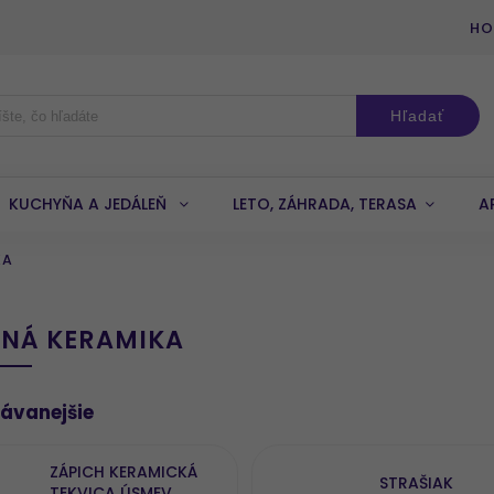
HO
Hľadať
KUCHYŇA A JEDÁLEŇ
LETO, ZÁHRADA, TERASA
A
KA
NNÁ KERAMIKA
ávanejšie
ZÁPICH KERAMICKÁ
STRAŠIAK
TEKVICA ÚSMEV