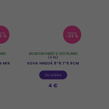
90 €
10,90 €
6 %
–63 %
NIU
SKLADOM IHNEĎ K ODOSLANIU
(4 ks)
N MIX
SOVA HNEDÁ 8*6.1*9.9CM
Do košíka
4 €