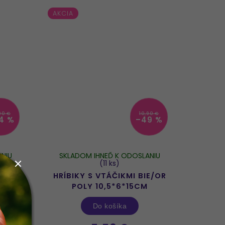
AKCIA
90 €
10,90 €
4 %
–49 %
NIU
SKLADOM IHNEĎ K ODOSLANIU
(11 ks)
A
HRÍBIKY S VTÁČIKMI BIE/OR
20CM
POLY 10,5*6*15CM
Do košíka