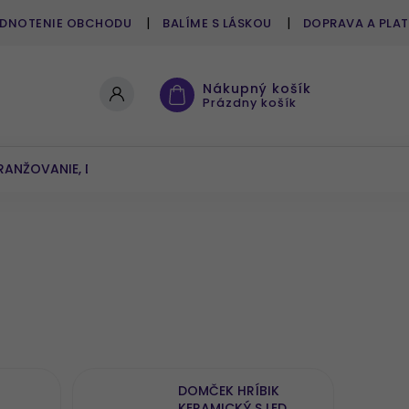
DNOTENIE OBCHODU
BALÍME S LÁSKOU
DOPRAVA A PLA
Nákupný košík
Prázdny košík
RANŽOVANIE, DEKOROVANIE
UMELÉ KVETY A ZELEŇ
DOMČEK HRÍBIK
KERAMICKÝ S LED