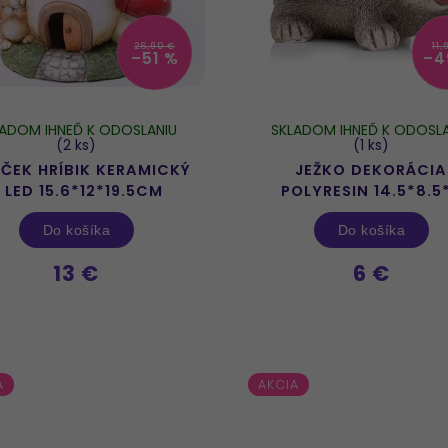
26,90 €
11,
–51 %
–4
LADOM IHNEĎ K ODOSLANIU
SKLADOM IHNEĎ K ODOSLA
(2 ks)
(1 ks)
ČEK HRÍBIK KERAMICKÝ
JEŽKO DEKORÁCIA
 LED 15.6*12*19.5CM
POLYRESIN 14.5*8.5
Do košíka
Do košíka
13 €
6 €
A
AKCIA