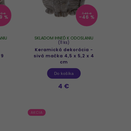
90 €
7,49 €
9 %
–46 %
NIU
SKLADOM IHNEĎ K ODOSLANIU
(11 ks)
Keramická dekorácia -
*9
sivá mačka 4,5 x 5,2 x 4
cm
Do košíka
4 €
AKCIA