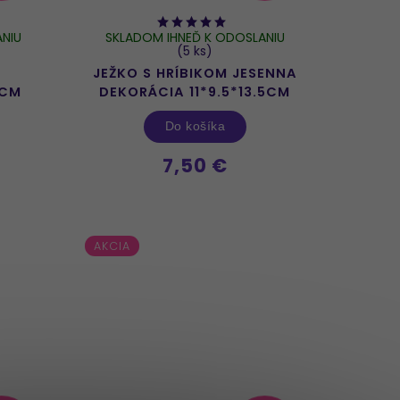
NIU
SKLADOM IHNEĎ K ODOSLANIU
(5 ks)
JEŽKO S HRÍBIKOM JESENNA
5CM
DEKORÁCIA 11*9.5*13.5CM
Do košíka
7,50 €
AKCIA