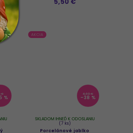
5,50 €
AKCIA
2 €
4,90 €
5 %
–38 %
NIU
SKLADOM IHNEĎ K ODOSLANIU
(7 ks)
ný
Porcelánové jablko