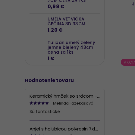
7CM CENA ZA 1KS
0,98 €
UMELÁ VETVIČKA
ČEČINA 3D 33CM
1,20 €
Tulipán umelý zelený
jemne bielený 43cm
cena za 1ks
1 €
AKCI
Hodnotenie tovaru
Keramický hrnček so srdcom - bielo šedý, 90ml
Melinda Fazekasová
Sú fantastické
Anjel s holubicou polyresin 7x13x6 cm