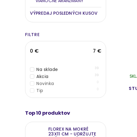
VIANOČNÉ ARANŽMÁNY
VÝPREDAJ POSLEDNÝCH KUSOV
FILTRE
0
€
7
€
39
Na sklade
39
SK
Akcia
0
Novinka
ST
0
Tip
Top 10 produktov
FLOREX NA MOKRÉ
23X11 CM - UDRŽUJTE