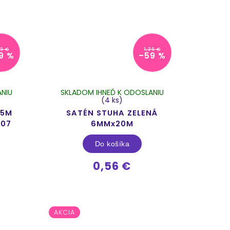
39 €
1,39 €
9 %
–59 %
NIU
SKLADOM IHNEĎ K ODOSLANIU
(4 ks)
15M
SATÉN STUHA ZELENÁ
007
6MMx20M
Do košíka
0,56 €
AKCIA