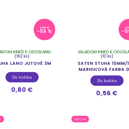
1,99 €
1,
–59 %
–5
LADOM IHNEĎ K ODOSLANIU
SKLADOM IHNEĎ K ODOSLA
(162 ks)
(10 ks)
UHA LANO JUTOVÉ 3M
SATEN STUHA 10MM/
MARHUĽOVÁ FARBA 
Do košíka
Do košíka
0,80 €
0,56 €
A
AKCIA