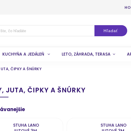
HO
Hľadať
KUCHYŇA A JEDÁLEŇ
LETO, ZÁHRADA, TERASA
A
JUTA, ČIPKY A ŠNÚRKY
, JUTA, ČIPKY A ŠNÚRKY
ávanejšie
STUHA LANO
STUHA LANO
JUTOVÉ 3M
JUTOVÉ 3M