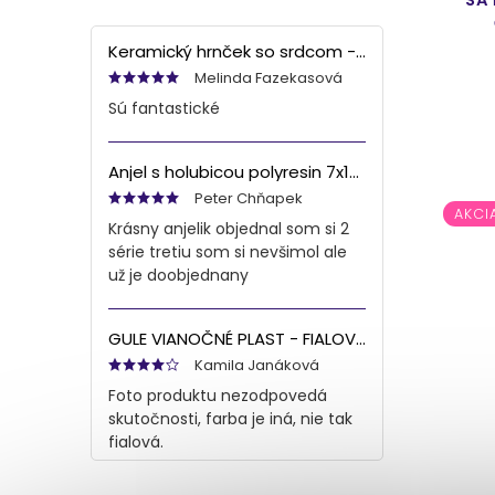
Keramický hrnček so srdcom - bielo šedý, 90ml
Melinda Fazekasová
Sú fantastické
Anjel s holubicou polyresin 7x13x6 cm
Peter Chňapek
AKCI
Krásny anjelik objednal som si 2
série tretiu som si nevšimol ale
už je doobjednany
GULE VIANOČNÉ PLAST - FIALOVÁ S/8 8CM
Kamila Janáková
Foto produktu nezodpovedá
skutočnosti, farba je iná, nie tak
fialová.