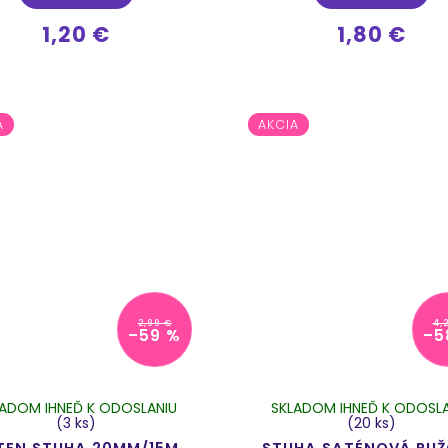
1,20 €
1,80 €
A
AKCIA
2,99 €
4,
–59 %
–5
LADOM IHNEĎ K ODOSLANIU
SKLADOM IHNEĎ K ODOSLA
(3 ks)
(20 ks)
TEN STUHA 20MM/15M
STUHA SATÉNOVÁ RU