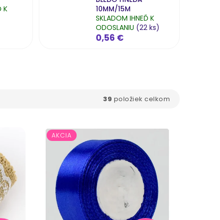
 K
10MM/15M
SKLADOM IHNEĎ K
ODOSLANIU
(22 ks)
0,56 €
39
položiek celkom
AKCIA