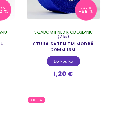
39 €
3,89 €
2 %
–69 %
NIU
SKLADOM IHNEĎ K ODOSLANIU
(7 ks)
OU
STUHA SATEN TM.MODRÁ
M
20MM 15M
Do košíka
1,20 €
AKCIA