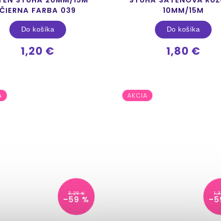
ČIERNA FARBA 039
10MM/15M
Do košíka
Do košíka
1,20 €
1,80 €
A
AKCIA
3,29 €
1,
–59 %
–5