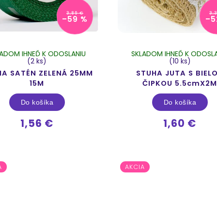
3,89 €
3,
–59 %
–5
LADOM IHNEĎ K ODOSLANIU
SKLADOM IHNEĎ K ODOSLA
(2 ks)
(10 ks)
HA SATÉN ZELENÁ 25MM
STUHA JUTA S BIEL
15M
ČIPKOU 5.5cmX2
Do košíka
Do košíka
1,56 €
1,60 €
A
AKCIA