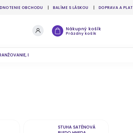
DNOTENIE OBCHODU
BALÍME S LÁSKOU
DOPRAVA A PLA
Nákupný košík
Prázdny košík
RANŽOVANIE, DEKOROVANIE
UMELÉ KVETY A ZELEŇ
STUHA SATÉNOVÁ
BLEDO HNEDA