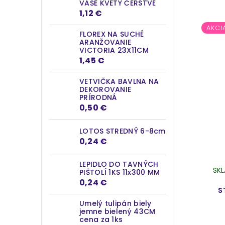
VAŠE KVETY ČERSTVÉ
1,12 €
AKCI
FLOREX NA SUCHÉ
ARANŽOVANIE
VICTORIA 23X11CM
1,45 €
VETVIČKA BAVLNA NA
DEKOROVANIE
PRÍRODNÁ
0,50 €
LOTOS STREDNÝ 6-8cm
0,24 €
LEPIDLO DO TAVNÝCH
SK
PIŠTOLÍ 1KS 11x300 MM
0,24 €
S
Umelý tulipán biely
jemne bielený 43CM
cena za 1ks