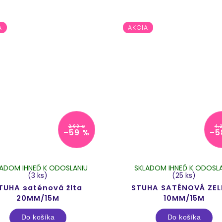
A
AKCIA
2,99 €
4,
–59 %
–5
LADOM IHNEĎ K ODOSLANIU
SKLADOM IHNEĎ K ODOSLA
(3 ks)
(25 ks)
TUHA saténová žlta
STUHA SATÉNOVÁ ZEL
20MM/15M
10MM/15M
Do košíka
Do košíka