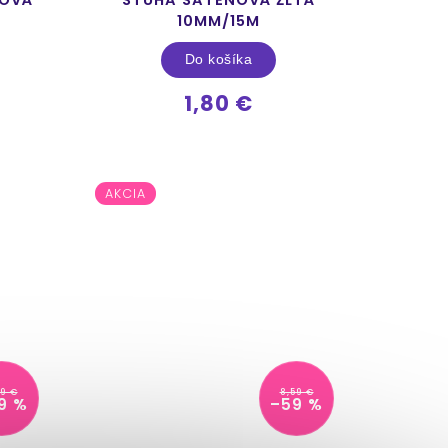
10MM/15M
Do košíka
1,80 €
AKCIA
39 €
8,59 €
9 %
–59 %