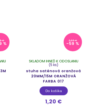
29 €
2,99 €
9 %
–59 %
NIU
SKLADOM IHNEĎ K ODOSLANIU
(5 ks)
 3M
stuha saténová oranžová
20MM/15M ORANŽOVÁ
FARBA 017
Do košíka
1,20 €