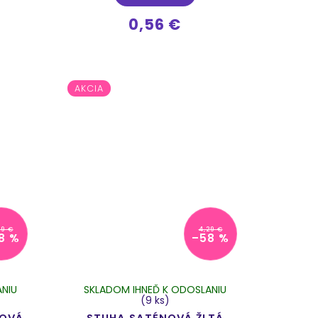
0,56 €
AKCIA
29 €
4,29 €
8 %
–58 %
NIU
SKLADOM IHNEĎ K ODOSLANIU
(9 ks)
ŽOVÁ
STUHA SATÉNOVÁ ŽLTÁ