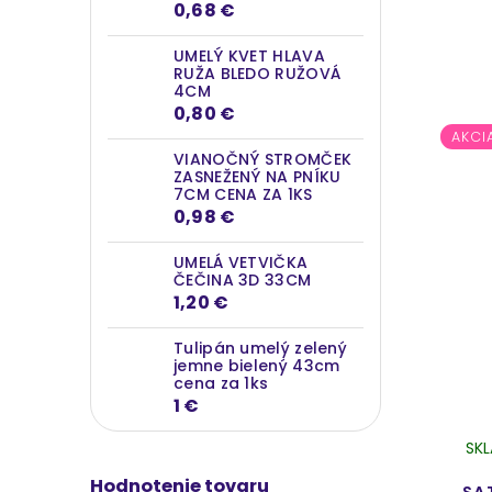
0,68 €
UMELÝ KVET HLAVA
RUŽA BLEDO RUŽOVÁ
4CM
0,80 €
AKCI
VIANOČNÝ STROMČEK
ZASNEŽENÝ NA PNÍKU
7CM CENA ZA 1KS
0,98 €
UMELÁ VETVIČKA
ČEČINA 3D 33CM
1,20 €
Tulipán umelý zelený
jemne bielený 43cm
cena za 1ks
1 €
SK
Hodnotenie tovaru
SA