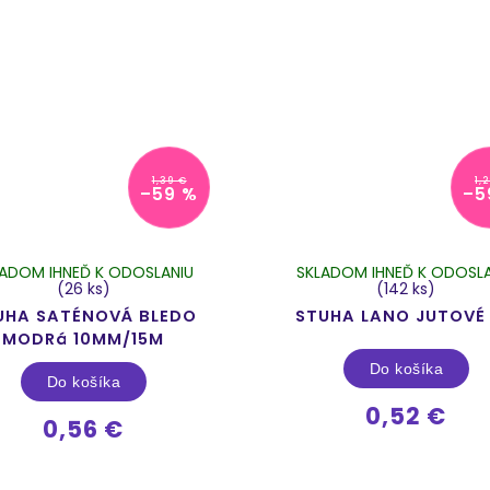
1,39 €
1,
–59 %
–5
LADOM IHNEĎ K ODOSLANIU
SKLADOM IHNEĎ K ODOSLA
(26 ks)
(142 ks)
UHA SATÉNOVÁ BLEDO
STUHA LANO JUTOVÉ
MODRá 10MM/15M
Do košíka
Do košíka
0,52 €
0,56 €