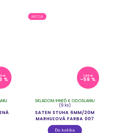
AKCIA
29 €
1,39 €
8 %
–59 %
NIU
SKLADOM IHNEĎ K ODOSLANIU
(9 ks)
ENÁ
SATEN STUHA 6MM/20M
MARHUĽOVÁ FARBA 007
Do košíka