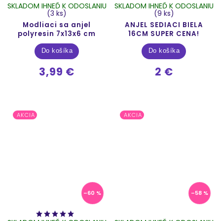
SKLADOM IHNEĎ K ODOSLANIU
SKLADOM IHNEĎ K ODOSLANIU
(3 ks)
(9 ks)
Modliaci sa anjel
ANJEL SEDIACI BIELA
polyresin 7x13x6 cm
16CM SUPER CENA!
Do košíka
Do košíka
3,99 €
2 €
AKCIA
AKCIA
–60 %
–58 %