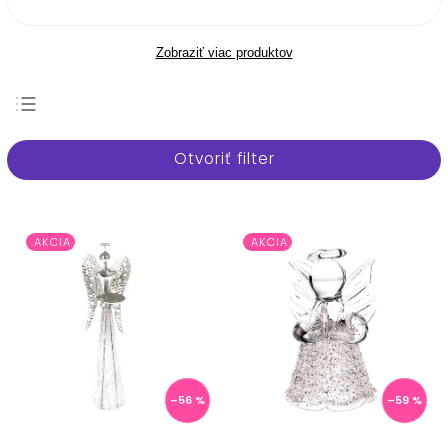
Zobraziť viac produktov
Najpredávanejšie
Otvoriť filter
Najlacnejšie
Najdrahšie
Abecedne
AKCIA
AKCIA
–56 %
–59 %