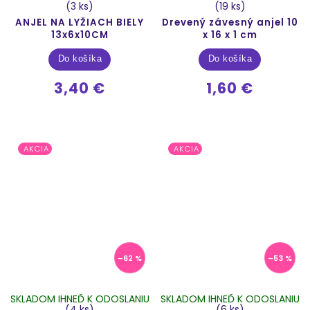
(3 ks)
(19 ks)
ANJEL NA LYŽIACH BIELY
Drevený závesný anjel 10
13x6x10CM
x 16 x 1 cm
Do košíka
Do košíka
3,40 €
1,60 €
AKCIA
AKCIA
–62 %
–53 %
SKLADOM IHNEĎ K ODOSLANIU
SKLADOM IHNEĎ K ODOSLANIU
(4 ks)
(6 ks)