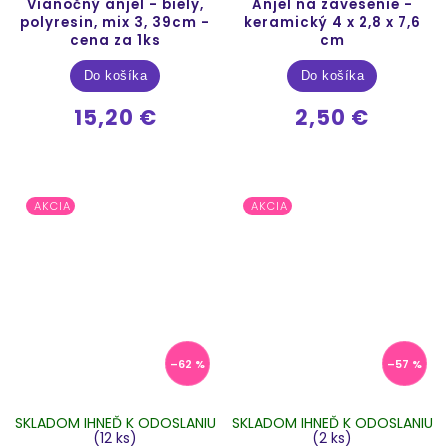
Vianočný anjel - biely,
Anjel na zavesenie -
polyresin, mix 3, 39cm -
keramický 4 x 2,8 x 7,6
cena za 1ks
cm
Do košíka
Do košíka
15,20 €
2,50 €
AKCIA
AKCIA
–62 %
–57 %
SKLADOM IHNEĎ K ODOSLANIU
SKLADOM IHNEĎ K ODOSLANIU
(12 ks)
(2 ks)