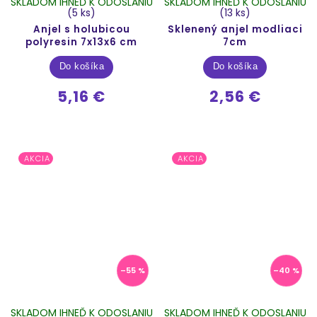
SKLADOM IHNEĎ K ODOSLANIU
SKLADOM IHNEĎ K ODOSLANIU
(5 ks)
(13 ks)
Anjel s holubicou
Sklenený anjel modliaci
polyresin 7x13x6 cm
7cm
Do košíka
Do košíka
5,16 €
2,56 €
AKCIA
AKCIA
–55 %
–40 %
SKLADOM IHNEĎ K ODOSLANIU
SKLADOM IHNEĎ K ODOSLANIU