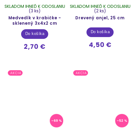
SKLADOM IHNEĎ K ODOSLANIU
SKLADOM IHNEĎ K ODOSLANIU
(3 ks)
(2 ks)
Medvedík v krabičke -
Drevený anjel, 25 cm
sklenený 3x4x2 cm
Do košíka
Do košíka
4,50 €
2,70 €
AKCIA
AKCIA
–69 %
–52 %