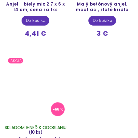
Anjel - biely mix 2 7 x 6 x
Malý betónový anjel,
14 cm, cena za 1ks
modliaci, zlaté krídla
Do košíka
Do košíka
4,41 €
3 €
AKCIA
–55 %
SKLADOM IHNEĎ K ODOSLANIU
(10 ks)