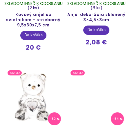
SKLADOM IHNEĎ K ODOSLANIU
SKLADOM IHNEĎ K ODOSLANIU
(2 ks)
(8 ks)
Kovový anjel so
Anjel dekorácia sklenený
svietnikom - strieborný
3×4,5×3cm
9,5x30x7,5 cm
Do košíka
Do košíka
2,08 €
20 €
AKCIA
AKCIA
–50 %
–54 %