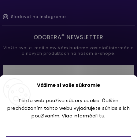
Sledovať na Instagrame
ODOBERAŤ NEWSLETTER
Vložte svoj e-mail a my Vám budeme zasielať informácie
o nových produktoch na našom e-shope.
Vložením e-mailu súhlasíte s
Vážime si vaše súkromie
podmienkami ochrany osobných údajov
Tento web používa súbory cookie. Ďalším
Prihlásiť sa
prechádzaním tohto webu vyjadrujete súhlas s ich
používaním. Viac informácií
tu
.
Nastavenie
Copyright 2026
Lavdecor.sk
. Všetky práva vyhradené.