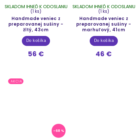
SKLADOM IHNEĎ K ODOSLANIU
SKLADOM IHNEĎ K ODOSLANIU
(1 ks)
(1 ks)
Handmade veniec z
Handmade veniec z
preparovanej sušiny -
preparovanej sušiny -
žltý, 43cm
marhuľový, 41cm
Do košíka
Do košíka
56 €
46 €
AKCIA
–68 %