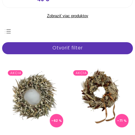
Zobraziť viac produktov
Najpredávanejšie
Otvoriť filter
Najlacnejšie
Najdrahšie
Abecedne
AKCIA
AKCIA
–62 %
–71 %