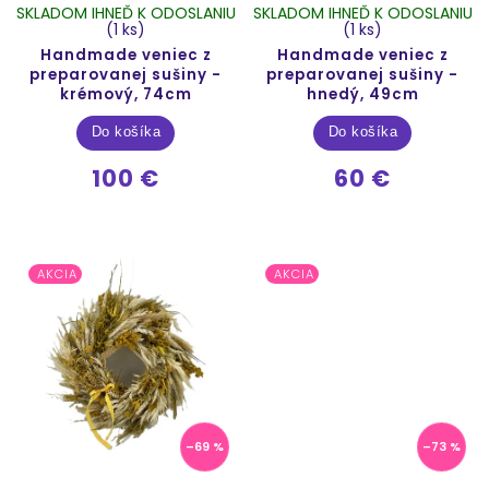
SKLADOM IHNEĎ K ODOSLANIU
SKLADOM IHNEĎ K ODOSLANIU
(1 ks)
(1 ks)
Handmade veniec z
Handmade veniec z
preparovanej sušiny -
preparovanej sušiny -
krémový, 74cm
hnedý, 49cm
Do košíka
Do košíka
100 €
60 €
AKCIA
AKCIA
–69 %
–73 %