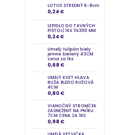
LOTOS STREDNÝ 6-8cm
0,24 €
LEPIDLO DO TAVNÝCH
PIŠTOLÍ 1KS 11x300 MM
0,24 €
Umelý tulipán biely
jemne bielený 43CM
cena za 1ks
0,68 €
UMELÝ KVET HLAVA
RUŽA BLEDO RUŽOVÁ
4CM
0,80 €
VIANOČNÝ STROMČEK
ZASNEŽENÝ NA PNÍKU
7CM CENA ZA 1KS
0,98 €
UMELÁ VETVIČKA