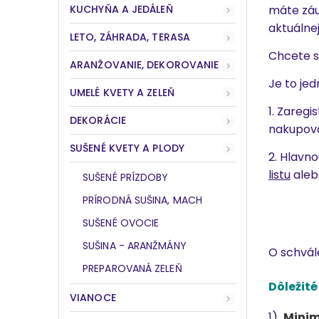
KUCHYŇA A JEDÁLEŇ
máte zá
aktuálne
LETO, ZÁHRADA, TERASA
Chcete s
ARANŽOVANIE, DEKOROVANIE
Je to je
UMELÉ KVETY A ZELEŇ
1. Zareg
DEKORÁCIE
nakupova
SUŠENÉ KVETY A PLODY
2. Hlavn
listu
ale
SUŠENÉ PRÍZDOBY
PRÍRODNÁ SUŠINA, MACH
SUŠENÉ OVOCIE
SUŠINA - ARANŽMÁNY
O schvál
PREPAROVANÁ ZELEŇ
Dôležit
VIANOCE
1)
Minim