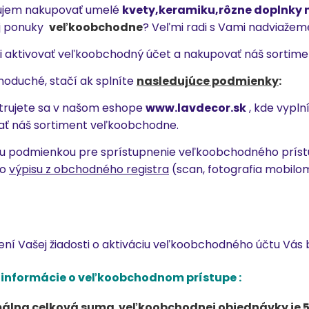
ujem nakupovať umelé
kvety,keramiku,rôzne doplnky 
j ponuky
veľkoobchodne
? Veľmi radi s Vami nadviažem
i aktivovať veľkoobchodný účet a nakupovať náš sortim
dnoduché, stačí ak splníte
nasledujúce podmienky
:
istrujete sa v našom eshope
www.lavdecor.sk
, kde vypln
ť náš sortiment veľkoobchodne.
ou podmienkou pre sprístupnenie veľkoobchodného príst
bo
výpisu z obchodného registra
(scan, fotografia mobilo
ení Vašej žiadosti o aktiváciu veľkoobchodného účtu Vá
é informácie o veľkoobchodnom prístupe :
álna celková suma veľkoobchodnej objednávky je 