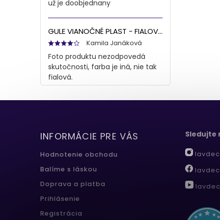
už je doobjednany
GULE VIANOČNÉ PLAST - FIALOVÁ S/8 8CM
Kamila Janáková
Foto produktu nezodpovedá
skutočnosti, farba je iná, nie tak
fialová.
Sledujte
INFORMÁCIE PRE VÁS
lavdec
Hodnotenie obchodu
Balíme s láskou
lavdec
Doprava a platba
lavdec
Prihlásenie
Registrácia