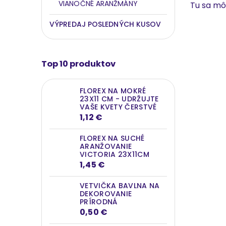
VIANOČNÉ ARANŽMÁNY
Tu sa m
VÝPREDAJ POSLEDNÝCH KUSOV
Top 10 produktov
FLOREX NA MOKRÉ
23X11 CM - UDRŽUJTE
VAŠE KVETY ČERSTVÉ
1,12 €
FLOREX NA SUCHÉ
ARANŽOVANIE
VICTORIA 23X11CM
1,45 €
VETVIČKA BAVLNA NA
DEKOROVANIE
PRÍRODNÁ
0,50 €