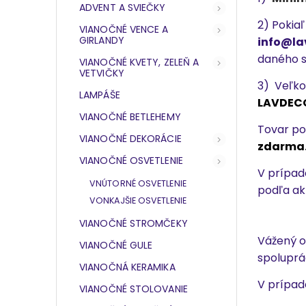
ADVENT A SVIEČKY
2) Pokia
VIANOČNÉ VENCE A
GIRLANDY
info@la
daného s
VIANOČNÉ KVETY, ZELEŇ A
VETVIČKY
3) Veľko
LAMPÁŠE
LAVDECOR
VIANOČNÉ BETLEHEMY
Tovar po
VIANOČNÉ DEKORÁCIE
zdarma
VIANOČNÉ OSVETLENIE
V prípad
VNÚTORNÉ OSVETLENIE
podľa ak
VONKAJŠIE OSVETLENIE
VIANOČNÉ STROMČEKY
Vážený o
VIANOČNÉ GULE
spoluprá
VIANOČNÁ KERAMIKA
V prípad
VIANOČNÉ STOLOVANIE