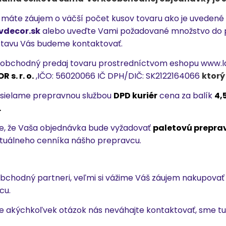
ľ máte záujem o väčší počet kusov tovaru ako je uvedené
vdecor.sk
alebo uveďte Vami požadované množstvo do p
tavu Vás budeme kontaktovať.
obchodný predaj tovaru prostredníctvom eshopu www.l
 s. r. o.
,IČO:
56020066
IČ DPH/DIČ:
SK2122164066
ktorý
sielame prepravnou službou
DPD kuriér
cena za balík
4,
.
e, že Vaša objednávka bude vyžadovať
paletovú prepra
tuálneho cenníka nášho prepravcu.
bchodný partneri, veľmi si vážime Váš záujem nakupovať
cu.
e akýchkoľvek otázok nás neváhajte kontaktovať, sme tu