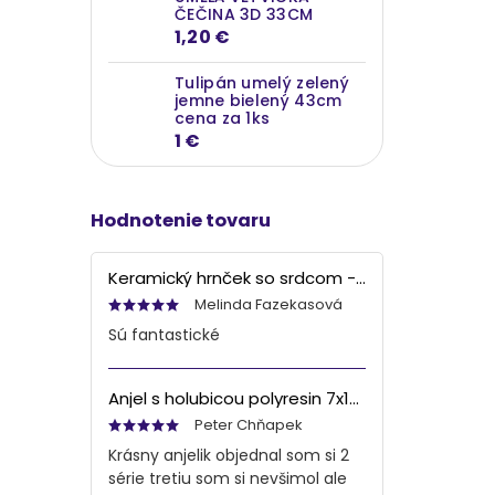
ČEČINA 3D 33CM
1,20 €
Tulipán umelý zelený
jemne bielený 43cm
cena za 1ks
1 €
Hodnotenie tovaru
Keramický hrnček so srdcom - bielo šedý, 90ml
Melinda Fazekasová
Sú fantastické
Anjel s holubicou polyresin 7x13x6 cm
Peter Chňapek
Krásny anjelik objednal som si 2
série tretiu som si nevšimol ale