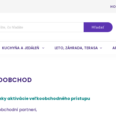
HO
Hľadať
KUCHYŇA A JEDÁLEŇ
LETO, ZÁHRADA, TERASA
A
OOBCHOD
ky aktivácie veľkoobchodného prístupu
 obchodní partneri,