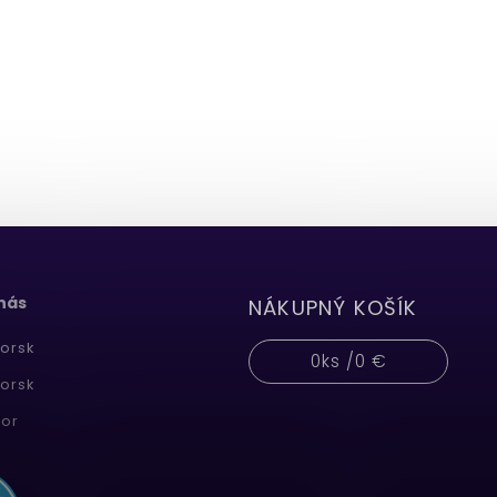
 nás
NÁKUPNÝ KOŠÍK
orsk
0
ks /
0 €
orsk
or