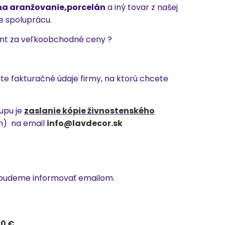
na aranžovanie,porcelán
a iný tovar z našej
e spoluprácu.
ent za veľkoobchodné ceny ?
íte fakturačné údaje firmy, na ktorú chcete
upu je
zaslanie kópie živnostenského
m) na email
info@lavdecor.sk
s budeme informovať emailom.
50 €