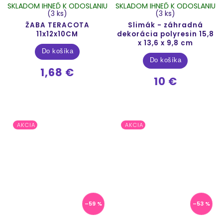
SKLADOM IHNEĎ K ODOSLANIU
SKLADOM IHNEĎ K ODOSLANIU
(3 ks)
(3 ks)
ŽABA TERACOTA
Slimák - záhradná
11x12x10CM
dekorácia polyresin 15,8
x 13,6 x 9,8 cm
Do košíka
Do košíka
1,68 €
10 €
AKCIA
AKCIA
–59 %
–53 %