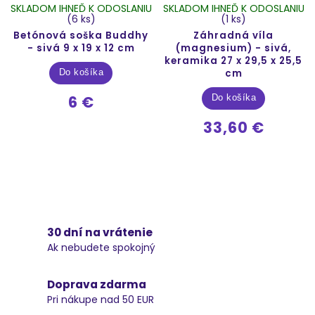
SKLADOM IHNEĎ K ODOSLANIU
SKLADOM IHNEĎ K ODOSLANIU
(6 ks)
(1 ks)
Betónová soška Buddhy
Záhradná víla
- sivá 9 x 19 x 12 cm
(magnesium) - sivá,
keramika 27 x 29,5 x 25,5
cm
Do košíka
6 €
Do košíka
33,60 €
30 dní na vrátenie
Ak nebudete spokojný
Doprava zdarma
Pri nákupe nad 50 EUR