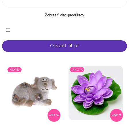
Zobraziť viac produktov
Najpredávanejšie
Otvoriť filter
Najlacnejšie
Najdrahšie
Abecedne
AKCIA
AKCIA
–57 %
–52 %