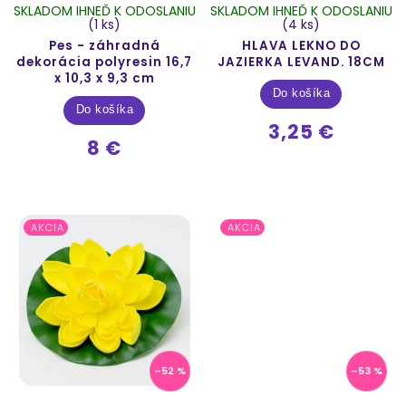
SKLADOM IHNEĎ K ODOSLANIU
SKLADOM IHNEĎ K ODOSLANIU
(1 ks)
(4 ks)
Pes - záhradná
HLAVA LEKNO DO
dekorácia polyresin 16,7
JAZIERKA LEVAND. 18CM
x 10,3 x 9,3 cm
Do košíka
Do košíka
3,25 €
8 €
AKCIA
AKCIA
–52 %
–53 %