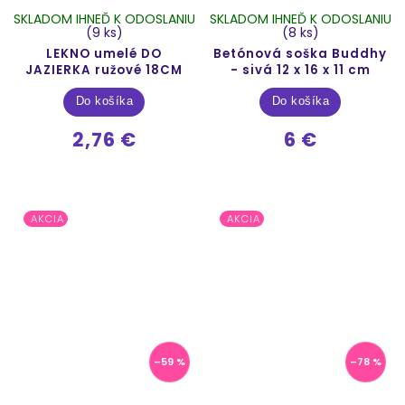
SKLADOM IHNEĎ K ODOSLANIU
SKLADOM IHNEĎ K ODOSLANIU
(9 ks)
(8 ks)
LEKNO umelé DO
Betónová soška Buddhy
JAZIERKA ružové 18CM
- sivá 12 x 16 x 11 cm
Do košíka
Do košíka
2,76 €
6 €
AKCIA
AKCIA
–59 %
–78 %