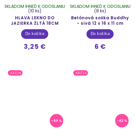
SKLADOM IHNEĎ K ODOSLANIU
SKLADOM IHNEĎ K ODOSLANIU
(10 ks)
(8 ks)
HLAVA LEKNO DO
Betónová soška Buddhy
JAZIERKA ŽLTÁ 18CM
- sivá 12 x 16 x 11 cm
Do košíka
Do košíka
3,25 €
6 €
AKCIA
AKCIA
–59 %
–62 %