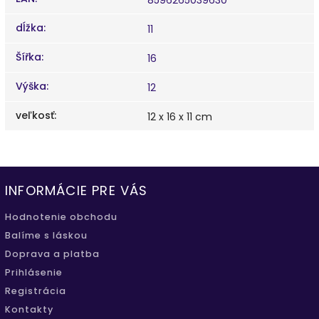
dĺžka
:
11
Šířka
:
16
Výška
:
12
veľkosť
:
12 x 16 x 11 cm
INFORMÁCIE PRE VÁS
Hodnotenie obchodu
Balíme s láskou
Doprava a platba
Prihlásenie
Registrácia
Kontakty