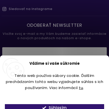
Sledovať na Instagrame
ODOBERAŤ NEWSLETTER
Vložte svoj e-mail a my Vám budeme zasielať informácie
o nových produktoch na našom e-shope.
Vložením e-mailu súhlasíte s
Vážime si vaše súkromie
podmienkami ochrany osobných údajov
Tento web používa súbory cookie. Ďalším
Prihlásiť sa
prechádzaním tohto webu vyjadrujete súhlas s ich
používaním. Viac informácií
tu
.
Nastavenie
Copyright 2026
Lavdecor.sk
. Všetky práva vyhradené.
Súhlasím