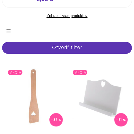
Zobraziť viac produktov
Najpredávanejšie
Otvoriť filter
Najlacnejšie
Najdrahšie
Abecedne
AKCIA
AKCIA
–37 %
–51 %