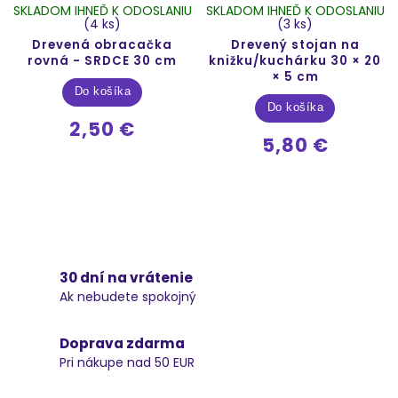
SKLADOM IHNEĎ K ODOSLANIU
SKLADOM IHNEĎ K ODOSLANIU
(4 ks)
(3 ks)
Drevená obracačka
Drevený stojan na
rovná - SRDCE 30 cm
knižku/kuchárku 30 × 20
× 5 cm
Do košíka
Do košíka
2,50 €
5,80 €
30 dní na vrátenie
Ak nebudete spokojný
Doprava zdarma
Pri nákupe nad 50 EUR