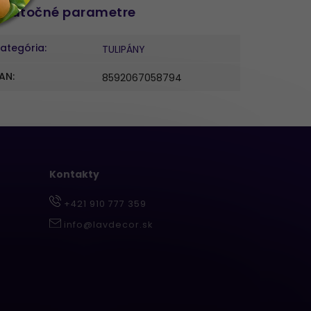
datočné parametre
ategória
:
TULIPÁNY
AN
:
8592067058794
Kontakty
+421 910 777 359
info@lavdecor.sk