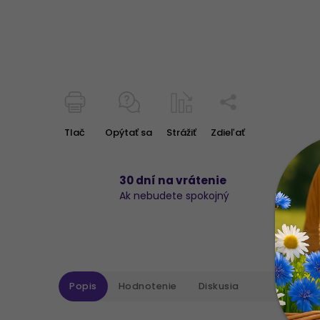
Tlač
Opýtať sa
Strážiť
Zdieľať
30 dní na vrátenie
Ak nebudete spokojný
Popis
Hodnotenie
Diskusia