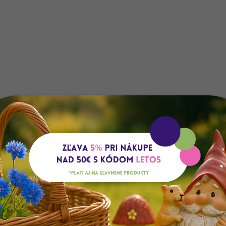
Doprava zdarma
Oceňovaný obcho
Pri nákupe nad 50 EUR
98% na Heureka.sk