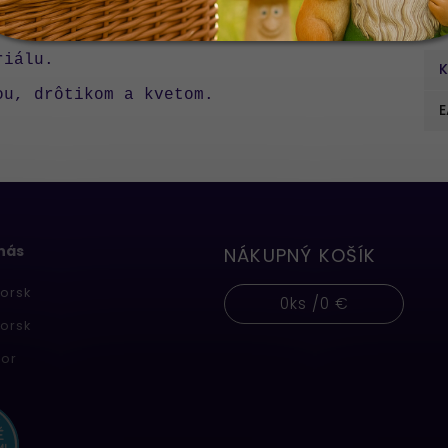
Do
riálu.
K
ou, drôtikom a kvetom.
E
 nás
NÁKUPNÝ KOŠÍK
orsk
0
ks /
0 €
orsk
or