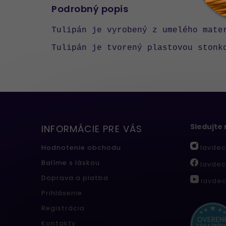
Podrobný popis
Tulipán je vyrobený z umelého mate
Tulipán je tvorený plastovou stonk
Sledujte
INFORMÁCIE PRE VÁS
lavdec
Hodnotenie obchodu
Balíme s láskou
lavdec
Doprava a platba
lavdec
Prihlásenie
Registrácia
Kontakty