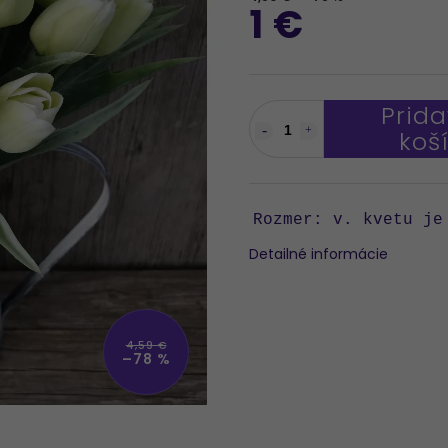
1 €
Prida
koš
Rozmer: v. kvetu je
Detailné informácie
4,59 €
–78 %