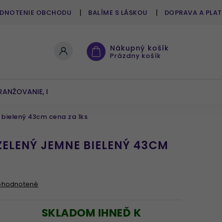
DNOTENIE OBCHODU
BALÍME S LÁSKOU
DOPRAVA A PLA
Nákupný košík
Prázdny košík
RANŽOVANIE, DEKOROVANIE
UMELÉ KVETY A ZELEŇ
 bielený 43cm cena za 1ks
ZELENÝ JEMNE BIELENÝ 43CM
ohodnotené
SKLADOM IHNEĎ K