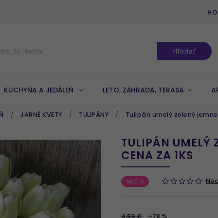
HO
Hľadať
KUCHYŇA A JEDÁLEŇ
LETO, ZÁHRADA, TERASA
A
EŇ
/
JARNÉ KVETY
/
TULIPÁNY
/
Tulipán umelý zelený jemne
TULIPÁN UMELÝ 
CENA ZA 1KS
Ne
AKCIA
4,59 €
–78 %