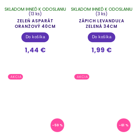
SKLADOM IHNEĎ K ODOSLANIU
SKLADOM IHNEĎ K ODOSLANIU
(13 ks)
(3 ks)
ZELEŇ ASPARÁT
ZÁPICH LEVANDUĽA
ORANŽOVÝ 40CM
ZELENÁ 34CM
Do košíka
Do košíka
1,44 €
1,99 €
AKCIA
AKCIA
–59 %
–61 %