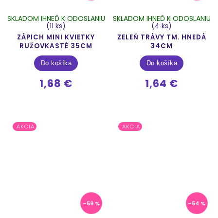
SKLADOM IHNEĎ K ODOSLANIU
SKLADOM IHNEĎ K ODOSLANIU
(11 ks)
(4 ks)
ZÁPICH MINI KVIETKY
ZELEŇ TRÁVY TM. HNEDÁ
RUŽOVKASTÉ 35CM
34CM
Do košíka
Do košíka
1,68 €
1,64 €
AKCIA
AKCIA
–59 %
–54 %