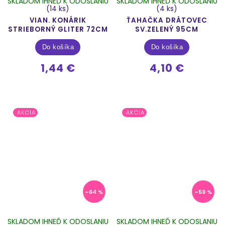
SKLADOM IHNEĎ K ODOSLANIU
SKLADOM IHNEĎ K ODOSLANIU
(14 ks)
(4 ks)
VIAN. KONÁRIK
ŤAHAČKA DRÁTOVEC
STRIEBORNÝ GLITER 72CM
SV.ZELENÝ 95CM
Do košíka
Do košíka
1,44 €
4,10 €
AKCIA
AKCIA
–64 %
–59 %
SKLADOM IHNEĎ K ODOSLANIU
SKLADOM IHNEĎ K ODOSLANIU