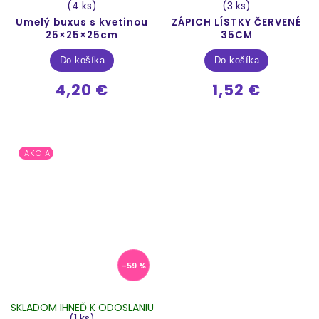
(4 ks)
(3 ks)
Umelý buxus s kvetinou
ZÁPICH LÍSTKY ČERVENÉ
25×25×25cm
35CM
Do košíka
Do košíka
4,20 €
1,52 €
AKCIA
–59 %
SKLADOM IHNEĎ K ODOSLANIU
(1 ks)