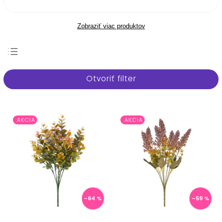
Zobraziť viac produktov
Najpredávanejšie
Otvoriť filter
Najlacnejšie
Najdrahšie
Abecedne
AKCIA
AKCIA
–64 %
–59 %