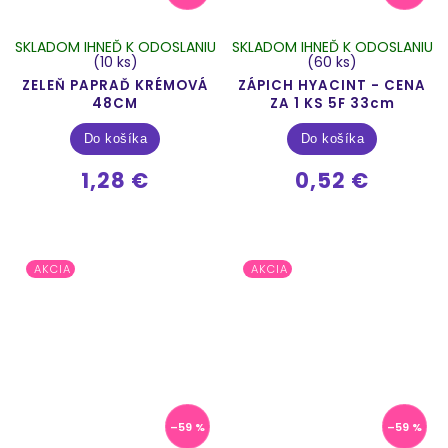
SKLADOM IHNEĎ K ODOSLANIU
SKLADOM IHNEĎ K ODOSLANIU
(10 ks)
(60 ks)
ZELEŇ PAPRAĎ KRÉMOVÁ
ZÁPICH HYACINT - CENA
48CM
ZA 1 KS 5F 33cm
Do košíka
Do košíka
1,28 €
0,52 €
AKCIA
AKCIA
–59 %
–59 %