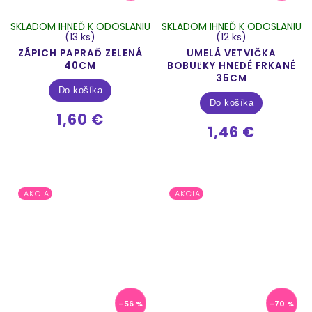
SKLADOM IHNEĎ K ODOSLANIU
SKLADOM IHNEĎ K ODOSLANIU
(13 ks)
(12 ks)
ZÁPICH PAPRAĎ ZELENÁ
UMELÁ VETVIČKA
40CM
BOBUĽKY HNEDÉ FRKANÉ
35CM
Do košíka
Do košíka
1,60 €
1,46 €
AKCIA
AKCIA
–56 %
–70 %