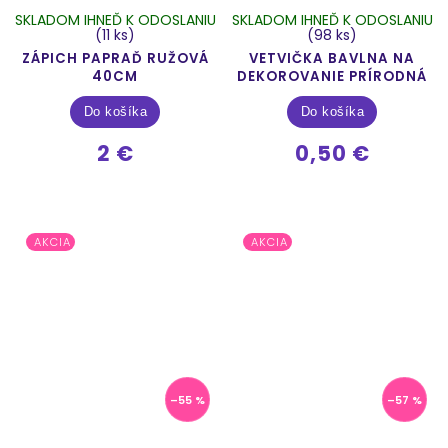
SKLADOM IHNEĎ K ODOSLANIU
SKLADOM IHNEĎ K ODOSLANIU
(11 ks)
(98 ks)
ZÁPICH PAPRAĎ RUŽOVÁ
VETVIČKA BAVLNA NA
40CM
DEKOROVANIE PRÍRODNÁ
Do košíka
Do košíka
2 €
0,50 €
AKCIA
AKCIA
–55 %
–57 %