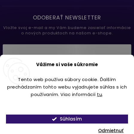
ODOBERAŤ NEWSLETTER
Vložte svoj e-mail a my Vám budeme zasielať informácie
o nových produktoch na našom e-shope.
Vložením e-mailu súhlasíte s
Vážime si vaše súkromie
podmienkami ochrany osobných údajov
Tento web používa súbory cookie. Ďalším
Prihlásiť sa
prechádzaním tohto webu vyjadrujete súhlas s ich
používaním. Viac informácií
tu
.
Nastavenie
Copyright 2026
Lavdecor.sk
. Všetky práva vyhradené.
Súhlasím
Vytvořil
Shoptet
| Design
Shoptak.cz.
Odmietnuť