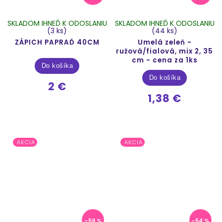
SKLADOM IHNEĎ K ODOSLANIU
SKLADOM IHNEĎ K ODOSLANIU
(3 ks)
(44 ks)
ZÁPICH PAPRAĎ 40CM
Umelá zeleň -
ružová/fialová, mix 2, 35
cm - cena za 1ks
Do košíka
Do košíka
2 €
1,38 €
AKCIA
AKCIA
–59 %
–54 %