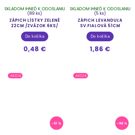
SKLADOM IHNEĎ K ODOSLANIU
SKLADOM IHNEĎ K ODOSLANIU
(89 ks)
(5 ks)
ZÁPICH LÍSTKY ZELENÉ
ZÁPICH LEVANDUĽA
22CM /ZVÄZOK 6KS/
SV.FIALOVÁ 51CM
Do košíka
Do košíka
0,48 €
1,86 €
AKCIA
AKCIA
–51 %
–86 %