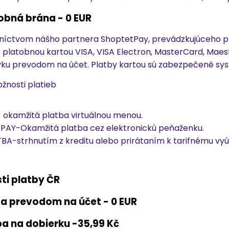
obná brána - 0 EUR
níctvom nášho partnera ShoptetPay, prevádzkujúceho pl
 platobnou kartou VISA, VISA Electron, MasterCard, Maes
ku prevodom na účet. Platby kartou sú zabezpečené sy
žnosti platieb
 okamžitá platba virtuálnou menou.
AY-Okamžitá platba cez elektronickú peňaženku.
BA-strhnutím z kreditu alebo prirátaním k tarifnému vyú
ti platby ČR
ba prevodom na účet - 0 EUR
ba na dobierku -35,99 Kč