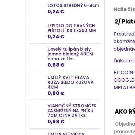
LOTOS STREDNÝ 6-8cm
Naše čís
0,24 €
2/ Pla
LEPIDLO DO TAVNÝCH
PIŠTOLÍ 1KS 11x300 MM
Prostred
0,24 €
okamžite
objednáv
Umelý tulipán biely
jemne bielený 43CM
cena za 1ks
Ďalšie mo
0,68 €
BITCOIN-
UMELÝ KVET HLAVA
GOOGLE P
RUŽA BLEDO RUŽOVÁ
4CM
MPLATBA 
0,80 €
VIANOČNÝ STROMČEK
ZASNEŽENÝ NA PNÍKU
AKO R
7CM CENA ZA 1KS
0,98 €
Objednan
pracovný
UMELÁ VETVIČKA