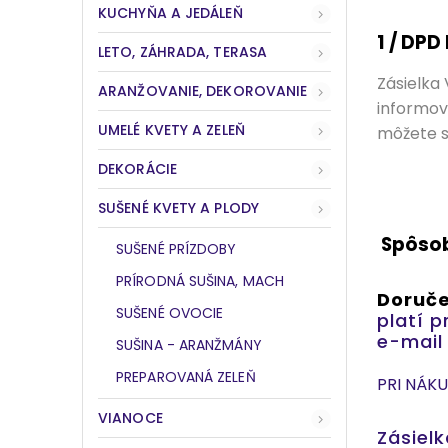
KUCHYŇA A JEDÁLEŇ
1 / DPD
LETO, ZÁHRADA, TERASA
Zásielka
ARANŽOVANIE, DEKOROVANIE
informov
UMELÉ KVETY A ZELEŇ
môžete s
DEKORÁCIE
SUŠENÉ KVETY A PLODY
Spôsob
SUŠENÉ PRÍZDOBY
PRÍRODNÁ SUŠINA, MACH
Doruče
SUŠENÉ OVOCIE
platí 
e-mail
SUŠINA - ARANŽMÁNY
PREPAROVANÁ ZELEŇ
PRI NÁK
VIANOCE
Zásiel