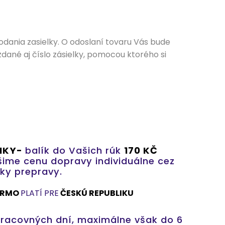
dania zasielky. O odoslaní tovaru Vás bude
né aj číslo zásielky, pomocou ktorého si
LIKY-
balík do Vašich rúk
170 KČ
šime cenu dopravy individuálne cez
y prepravy.
ARMO
PLATÍ PRE
ČESKÚ REPUBLIKU
racovných dní, maximálne však do 6