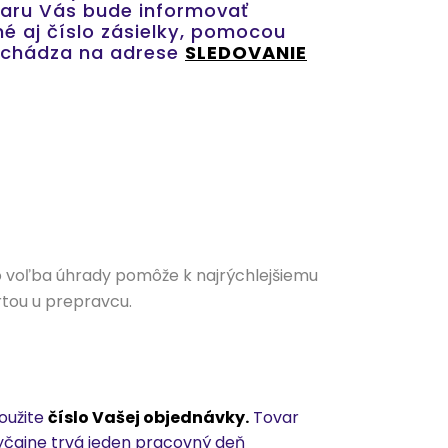
varu Vás bude informovať
 aj číslo zásielky, pomocou
nachádza na adrese
SLEDOVANIE
to voľba úhrady pomôže k najrýchlejšiemu
rtou u prepravcu.
použite
číslo Vašej objednávky.
Tovar
yčajne trvá jeden pracovný deň