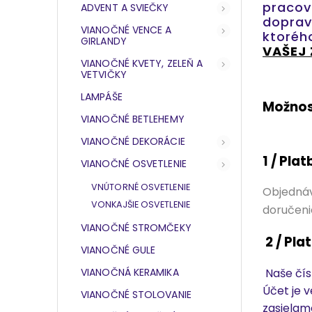
pracov
ADVENT A SVIEČKY
doprav
VIANOČNÉ VENCE A
ktoréh
GIRLANDY
VAŠEJ 
VIANOČNÉ KVETY, ZELEŇ A
VETVIČKY
LAMPÁŠE
Možnos
VIANOČNÉ BETLEHEMY
VIANOČNÉ DEKORÁCIE
1 / Pla
VIANOČNÉ OSVETLENIE
VNÚTORNÉ OSVETLENIE
Objednáv
VONKAJŠIE OSVETLENIE
doručeni
VIANOČNÉ STROMČEKY
2 / Pl
VIANOČNÉ GULE
VIANOČNÁ KERAMIKA
Naše čís
Účet je v
VIANOČNÉ STOLOVANIE
zasielam