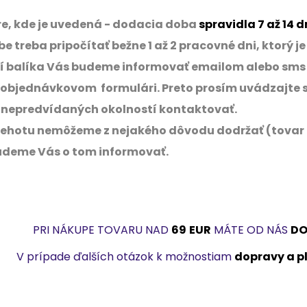
re, kde je uvedená - dodacia doba
spravidla 7 až 14 d
be treba pripočítať bežne 1 až 2 pracovné dni, ktorý 
í balíka Vás budeme informovať emailom alebo sms s
 objednávkovom formulári. Preto prosím uvádzajte s
 nepredvídaných okolností kontaktovať.
 lehotu nemôžeme z nejakého dôvodu dodržať (tovar n
budeme Vás o tom informovať.
PRI NÁKUPE TOVARU NAD
69
EUR
MÁTE OD NÁS
DO
V prípade ďalších otázok k možnostiam
dopravy a p