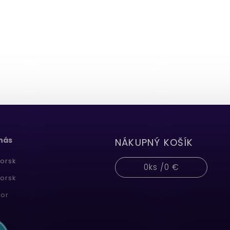
 nás
NÁKUPNÝ KOŠÍK
orsk
0
ks /
0 €
orsk
or