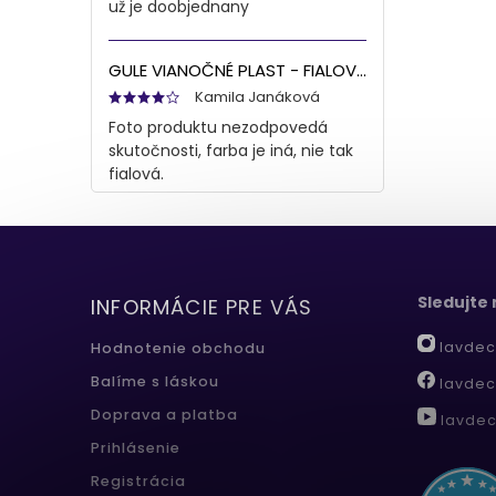
už je doobjednany
GULE VIANOČNÉ PLAST - FIALOVÁ S/8 8CM
Kamila Janáková
Foto produktu nezodpovedá
skutočnosti, farba je iná, nie tak
fialová.
Sledujte
INFORMÁCIE PRE VÁS
lavdec
Hodnotenie obchodu
Balíme s láskou
lavdec
Doprava a platba
lavdec
Prihlásenie
Registrácia