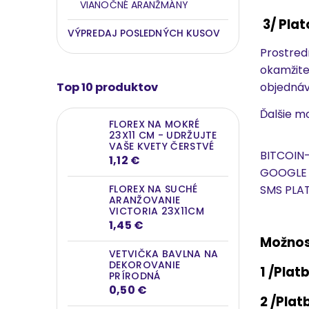
VIANOČNÉ ARANŽMÁNY
3/ Plat
VÝPREDAJ POSLEDNÝCH KUSOV
Prostred
okamžite
objednáv
Top 10 produktov
Ďalšie mo
FLOREX NA MOKRÉ
23X11 CM - UDRŽUJTE
VAŠE KVETY ČERSTVÉ
BITCOIN-
1,12 €
GOOGLE P
FLOREX NA SUCHÉ
SMS PLAT
ARANŽOVANIE
VICTORIA 23X11CM
1,45 €
Možnos
VETVIČKA BAVLNA NA
DEKOROVANIE
1 /Plat
PRÍRODNÁ
0,50 €
2 /Plat