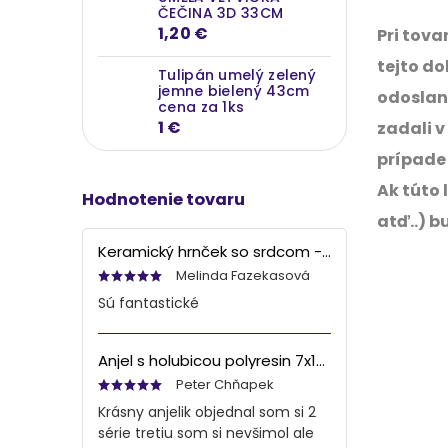
ČEČINA 3D 33CM
1,20 €
Pri tova
tejto do
Tulipán umelý zelený
jemne bielený 43cm
odoslan
cena za 1ks
1 €
zadali v
prípade
Ak túto
Hodnotenie tovaru
atď..) 
Keramický hrnček so srdcom - bielo šedý, 90ml
Melinda Fazekasová
Sú fantastické
Anjel s holubicou polyresin 7x13x6 cm
Peter Chňapek
Krásny anjelik objednal som si 2
série tretiu som si nevšimol ale