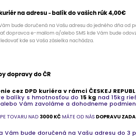
 kuriér na adresu
balík do
vašich
rúk
4,00€
-
 Vám bude doručená na Vašu adresu do jedného dňa od po
ať dopravca e-mailom a/alebo SMS kde Vám bude odovzda
ledovať kde sa Vaša zásielka nachádza.
y dopravy do ČR
nie cez DPD kuriéra v rámci ČESKEJ REPUB
pre balíky s hmotnosťou do
15 kg
nad 15kg rie
 alebo Vám zavoláme a dohodneme podmienk
UPE TOVARU NAD
3000 KČ
MÁTE OD NÁS
DOPRAVU ZAD
ka Vám bude doručená na Vašu adresu do 3 p