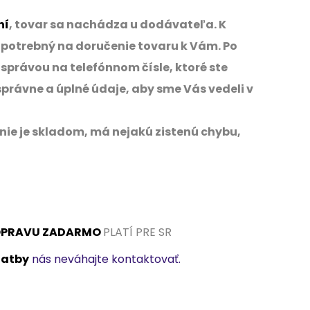
ní
, tovar sa nachádza u dodávateľa. K
je potrebný na doručenie tovaru k Vám. Po
právou na telefónnom čísle, ktoré ste
právne a úplné údaje, aby sme Vás vedeli v
ie je skladom, má nejakú zistenú chybu,
PRAVU ZADARMO
PLATÍ PRE SR
latby
nás neváhajte kontaktovať.