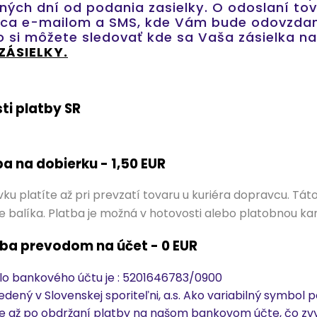
ných dní od podania zasielky. O odoslaní to
ca e-mailom a SMS, kde Vám bude odovzdané
o si môžete sledovať kde sa Vaša zásielka 
ZÁSIELKY.
ti platby SR
tba na dobierku - 1,50 EUR
ku platíte až pri prevzatí tovaru u kuriéra dopravcu. Tá
e balíka. Platba je možná v hotovosti alebo platobnou ka
atba prevodom na účet - 0 EUR
lo bankového účtu je : 5201646783/0900
edený v Slovenskej sporiteľni, a.s. Ako variabilný symbol 
e až po obdržaní platby na našom bankovom účte, čo zv