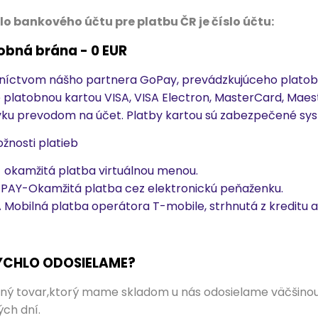
lo bankového účtu pre platbu ČR je číslo účtu:
tobná brána - 0 EUR
níctvom nášho partnera GoPay, prevádzkujúceho platobn
 platobnou kartou VISA, VISA Electron, MasterCard, Maes
ku prevodom na účet. Platby kartou sú zabezpečené sy
žnosti platieb
 okamžitá platba virtuálnou menou.
AY-Okamžitá platba cez elektronickú peňaženku.
Mobilná platba operátora T-mobile, strhnutá z kreditu a
ÝCHLO ODOSIELAME?
ý tovar,ktorý mame skladom u nás odosielame väčšinou 
ch dní.