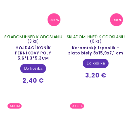
–52 %
–49 %
SKLADOM IHNEĎ K ODOSLANIU
SKLADOM IHNEĎ K ODOSLANIU
(3 ks)
(6 ks)
HOJDACÍ KONÍK
Keramický trpaslík -
PERNÍKOVÝ POLY
zlato biely 8x15,9x7,1 cm
5,6*1,3*5,3CM
Do košíka
Do košíka
3,20 €
2,40 €
AKCIA
AKCIA