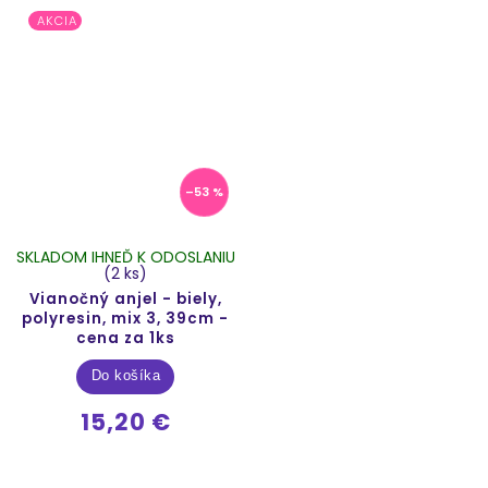
AKCIA
–53 %
SKLADOM IHNEĎ K ODOSLANIU
(2 ks)
Vianočný anjel - biely,
polyresin, mix 3, 39cm -
cena za 1ks
Do košíka
15,20 €