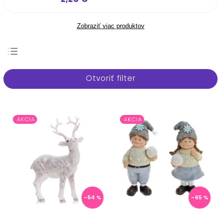
Zobraziť viac produktov
Najpredávanejšie
Otvoriť filter
Najlacnejšie
Najdrahšie
Abecedne
AKCIA
AKCIA
–54 %
–65 %