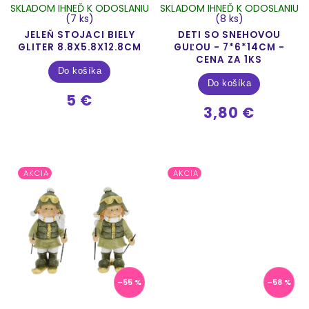
SKLADOM IHNEĎ K ODOSLANIU
SKLADOM IHNEĎ K ODOSLANIU
(7 ks)
(8 ks)
JELEŇ STOJACI BIELY
DETI SO SNEHOVOU
GLITER 8.8X5.8X12.8CM
GUĽOU - 7*6*14CM -
CENA ZA 1KS
Do košíka
Do košíka
5 €
3,80 €
AKCIA
AKCIA
–55 %
–58 %