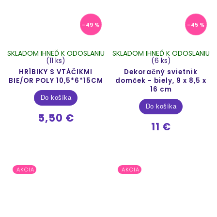
–49 %
–45 %
SKLADOM IHNEĎ K ODOSLANIU
SKLADOM IHNEĎ K ODOSLANIU
(11 ks)
(6 ks)
HRÍBIKY S VTÁČIKMI
Dekoračný svietnik
BIE/OR POLY 10,5*6*15CM
domček - biely, 9 x 8,5 x
16 cm
Do košíka
Do košíka
5,50 €
11 €
AKCIA
AKCIA