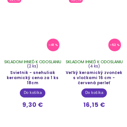
AKCIA
AKCIA
–41 %
–52 %
SKLADOM IHNEĎ K ODOSLANIU
SKLADOM IHNEĎ K ODOSLANIU
(2 ks)
(4 ks)
Svietnik - snehuliak
Veľký keramický zvonček
keramický cena za 1 ks
s vločkami 16 cm -
18cm
červená perleť
Do košíka
Do košíka
9,30 €
16,15 €