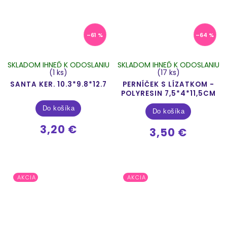
–61 %
–64 %
SKLADOM IHNEĎ K ODOSLANIU
SKLADOM IHNEĎ K ODOSLANIU
(1 ks)
(17 ks)
SANTA KER. 10.3*9.8*12.7
PERNÍČEK S LÍZATKOM -
POLYRESIN 7,5*4*11,5CM
Do košíka
Do košíka
3,20 €
3,50 €
AKCIA
AKCIA