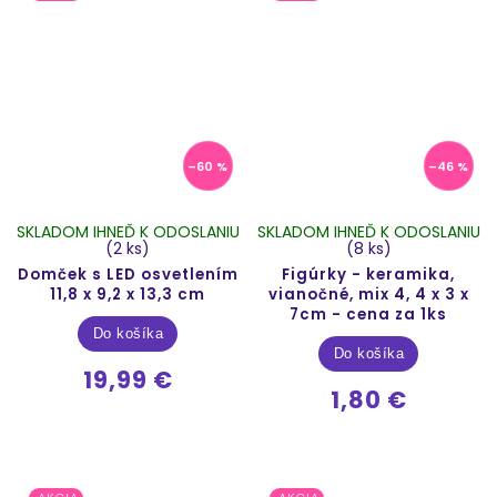
–60 %
–46 %
SKLADOM IHNEĎ K ODOSLANIU
SKLADOM IHNEĎ K ODOSLANIU
(2 ks)
(8 ks)
Domček s LED osvetlením
Figúrky - keramika,
11,8 x 9,2 x 13,3 cm
vianočné, mix 4, 4 x 3 x
7cm - cena za 1ks
Do košíka
Do košíka
19,99 €
1,80 €