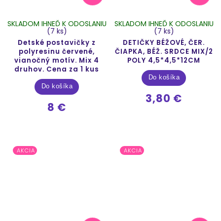
SKLADOM IHNEĎ K ODOSLANIU
SKLADOM IHNEĎ K ODOSLANIU
(7 ks)
(7 ks)
Detské postavičky z
DETIČKY BÉŽOVÉ, ČER.
polyresinu červené,
ČIAPKA, BÉŽ. SRDCE MIX/2
vianočný motív. Mix 4
POLY 4,5*4,5*12CM
druhov. Cena za 1 kus
Do košíka
Do košíka
3,80 €
8 €
AKCIA
AKCIA