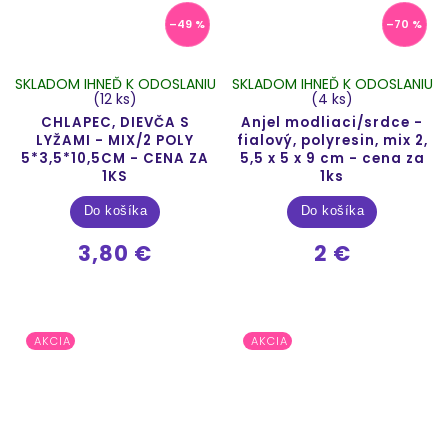
–49 %
–70 %
SKLADOM IHNEĎ K ODOSLANIU
SKLADOM IHNEĎ K ODOSLANIU
(12 ks)
(4 ks)
CHLAPEC, DIEVČA S
Anjel modliaci/srdce -
LYŽAMI - MIX/2 POLY
fialový, polyresin, mix 2,
5*3,5*10,5CM - CENA ZA
5,5 x 5 x 9 cm - cena za
1KS
1ks
Do košíka
Do košíka
3,80 €
2 €
AKCIA
AKCIA