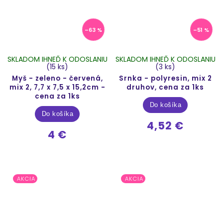
–63 %
–51 %
SKLADOM IHNEĎ K ODOSLANIU
SKLADOM IHNEĎ K ODOSLANIU
(15 ks)
(3 ks)
Myš - zeleno - červená,
Srnka - polyresin, mix 2
mix 2, 7,7 x 7,5 x 15,2cm -
druhov, cena za 1ks
cena za 1ks
Do košíka
Do košíka
4,52 €
4 €
AKCIA
AKCIA