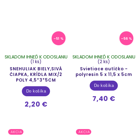
–51 %
–56 %
SKLADOM IHNEĎ K ODOSLANIU
SKLADOM IHNEĎ K ODOSLANIU
(1 ks)
(2 ks)
SNEHULIAK BIELY,SIVÁ
Svietiace autíčko -
ČIAPKA, KRÍDLA MIX/2
polyresin 5 x 11,5 x 5cm
POLY 4,5*3*5CM
Do košíka
Do košíka
7,40 €
2,20 €
AKCIA
AKCIA