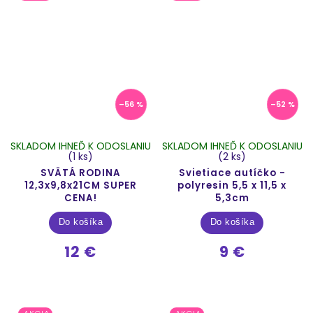
–56 %
–52 %
SKLADOM IHNEĎ K ODOSLANIU
SKLADOM IHNEĎ K ODOSLANIU
(1 ks)
(2 ks)
SVÄTÁ RODINA
Svietiace autíčko -
12,3x9,8x21CM SUPER
polyresin 5,5 x 11,5 x
CENA!
5,3cm
Do košíka
Do košíka
12 €
9 €