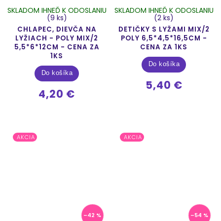
SKLADOM IHNEĎ K ODOSLANIU
SKLADOM IHNEĎ K ODOSLANIU
(9 ks)
(2 ks)
CHLAPEC, DIEVČA NA
DETIČKY S LYŽAMI MIX/2
LYŽIACH - POLY MIX/2
POLY 6,5*4,5*16,5CM -
5,5*6*12CM - CENA ZA
CENA ZA 1KS
1KS
Do košíka
Do košíka
5,40 €
4,20 €
AKCIA
AKCIA
–42 %
–54 %