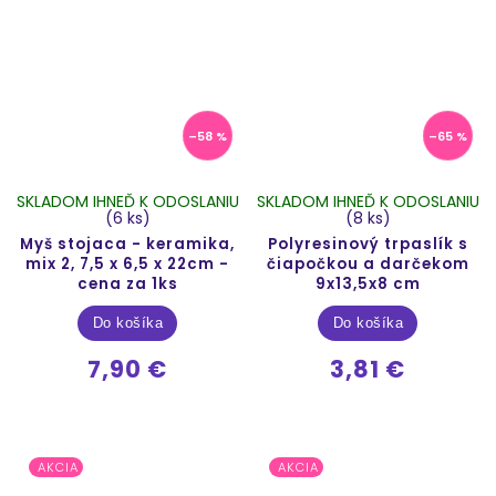
–58 %
–65 %
SKLADOM IHNEĎ K ODOSLANIU
SKLADOM IHNEĎ K ODOSLANIU
(6 ks)
(8 ks)
Myš stojaca - keramika,
Polyresinový trpaslík s
mix 2, 7,5 x 6,5 x 22cm -
čiapočkou a darčekom
cena za 1ks
9x13,5x8 cm
Do košíka
Do košíka
7,90 €
3,81 €
AKCIA
AKCIA