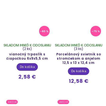
–60 %
–75 %
SKLADOM IHNEĎ K ODOSLANIU
SKLADOM IHNEĎ K ODOSLANIU
(2 ks)
(3 ks)
vianočný trpaslík s
Porcelánový svietnik so
čiapočkou 6x9x5,5 cm
stromčekom a anjelom
12,5 x 13 x 12,4 cm
Do košíka
Do košíka
2,58 €
12,58 €
AKCIA
AKCIA