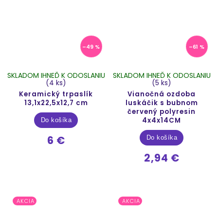
–49 %
–61 %
SKLADOM IHNEĎ K ODOSLANIU
SKLADOM IHNEĎ K ODOSLANIU
(4 ks)
(5 ks)
Keramický trpaslík
Vianočná ozdoba
13,1x22,5x12,7 cm
luskáčik s bubnom
červený polyresin
4x4x14CM
Do košíka
6 €
Do košíka
2,94 €
AKCIA
AKCIA