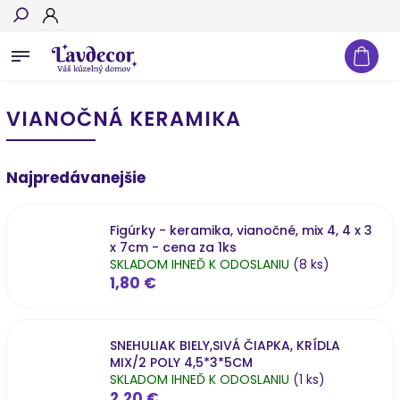
Hľadať
VIANOČNÁ KERAMIKA
Najpredávanejšie
Figúrky - keramika, vianočné, mix 4, 4 x 3
x 7cm - cena za 1ks
SKLADOM IHNEĎ K ODOSLANIU
(8 ks)
1,80 €
SNEHULIAK BIELY,SIVÁ ČIAPKA, KRÍDLA
MIX/2 POLY 4,5*3*5CM
SKLADOM IHNEĎ K ODOSLANIU
(1 ks)
2,20 €