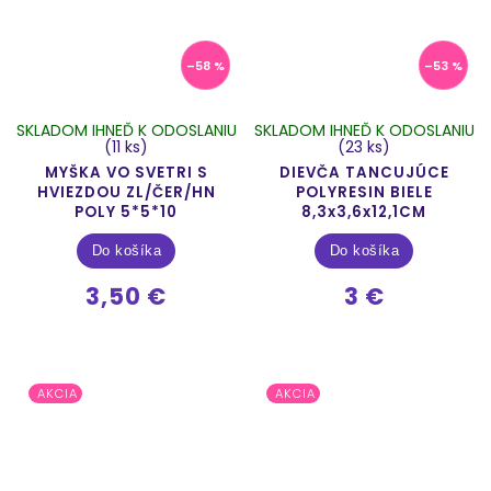
–58 %
–53 %
SKLADOM IHNEĎ K ODOSLANIU
SKLADOM IHNEĎ K ODOSLANIU
(11 ks)
(23 ks)
MYŠKA VO SVETRI S
DIEVČA TANCUJÚCE
HVIEZDOU ZL/ČER/HN
POLYRESIN BIELE
POLY 5*5*10
8,3x3,6x12,1CM
Do košíka
Do košíka
3,50 €
3 €
AKCIA
AKCIA