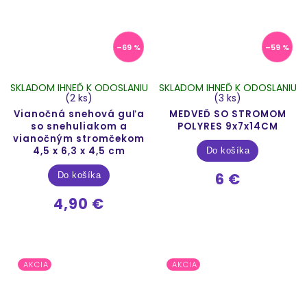
–69 %
–59 %
SKLADOM IHNEĎ K ODOSLANIU
SKLADOM IHNEĎ K ODOSLANIU
(2 ks)
(3 ks)
Vianočná snehová guľa
MEDVEĎ SO STROMOM
so snehuliakom a
POLYRES 9x7x14CM
vianočným stromčekom
4,5 x 6,3 x 4,5 cm
Do košíka
6 €
Do košíka
4,90 €
AKCIA
AKCIA