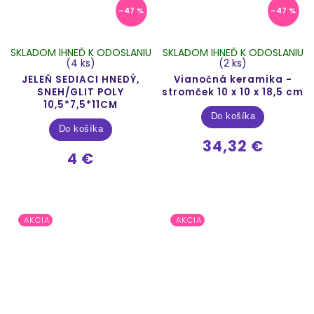
–47 %
–47 %
SKLADOM IHNEĎ K ODOSLANIU
SKLADOM IHNEĎ K ODOSLANIU
(4 ks)
(2 ks)
JELEŇ SEDIACI HNEDÝ,
Vianočná keramika -
SNEH/GLIT POLY
stromček 10 x 10 x 18,5 cm
10,5*7,5*11CM
Do košíka
Do košíka
34,32 €
4 €
AKCIA
AKCIA