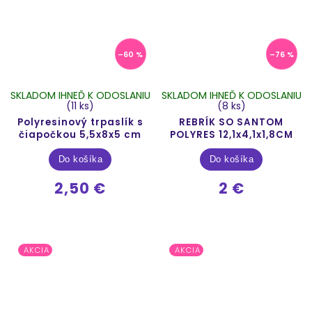
–60 %
–76 %
SKLADOM IHNEĎ K ODOSLANIU
SKLADOM IHNEĎ K ODOSLANIU
(11 ks)
(8 ks)
Polyresinový trpaslík s
REBRÍK SO SANTOM
čiapočkou 5,5x8x5 cm
POLYRES 12,1x4,1x1,8CM
Do košíka
Do košíka
2,50 €
2 €
AKCIA
AKCIA