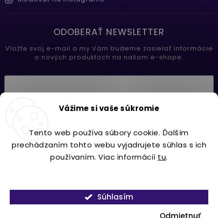
ODOBERAŤ NEWSLETTER
Vložte svoj e-mail a my Vám budeme zasielať informácie
o nových produktoch na našom e-shope.
Vložením e-mailu súhlasíte s
Vážime si vaše súkromie
podmienkami ochrany osobných údajov
Tento web používa súbory cookie. Ďalším
Prihlásiť sa
prechádzaním tohto webu vyjadrujete súhlas s ich
používaním. Viac informácií
tu
.
Nastavenie
Copyright 2026
Lavdecor.sk
. Všetky práva vyhradené.
Súhlasím
Vytvořil
Shoptet
| Design
Shoptak.cz.
Odmietnuť