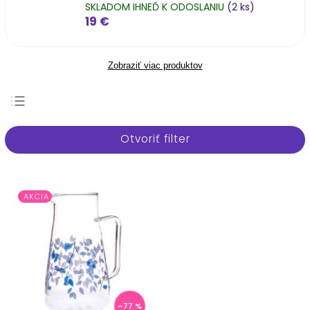
SKLADOM IHNEĎ K ODOSLANIU
(2 ks)
19 €
Zobraziť viac produktov
Najpredávanejšie
Otvoriť filter
Najlacnejšie
Najdrahšie
Abecedne
AKCIA
–77 %