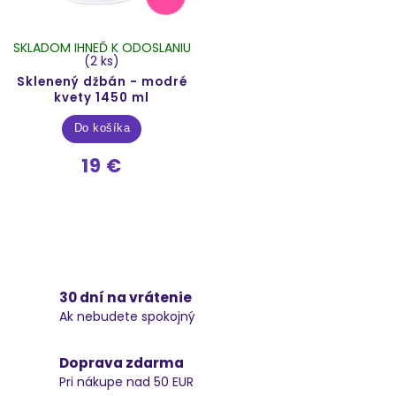
SKLADOM IHNEĎ K ODOSLANIU
(2 ks)
Sklenený džbán - modré
kvety 1450 ml
Do košíka
19 €
30 dní na vrátenie
Ak nebudete spokojný
Doprava zdarma
Pri nákupe nad 50 EUR