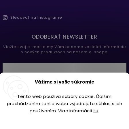
Sledovať na Instagrame
ODOBERAŤ NEWSLETTER
Vložte svoj e-mail a my Vám budeme zasielať informácie
o nových produktoch na našom e-shope.
Vložením e-mailu súhlasíte s
Vážime si vaše súkromie
podmienkami ochrany osobných údajov
Tento web používa súbory cookie. Ďalším
Prihlásiť sa
prechádzaním tohto webu vyjadrujete súhlas s ich
používaním. Viac informácií
tu
.
Nastavenie