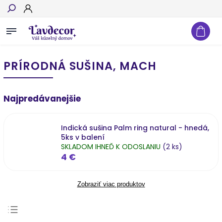
Hľadať
PRÍRODNÁ SUŠINA, MACH
Najpredávanejšie
Indická sušina Palm ring natural - hnedá,
5ks v balení
SKLADOM IHNEĎ K ODOSLANIU
(2 ks)
4 €
Zobraziť viac produktov