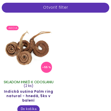
Najpredávanejšie
Otvoriť filter
Najlacnejšie
Najdrahšie
Abecedne
AKCIA
–55 %
SKLADOM IHNEĎ K ODOSLANIU
(2 ks)
Indická sušina Palm ring
natural - hnedá, 5ks v
balení
Do košíka