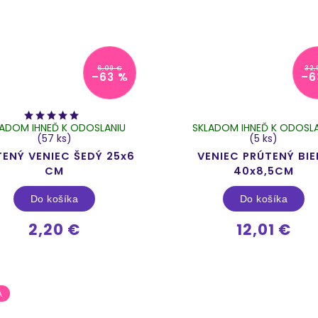
6,09 €
32,
–63 %
–6
LADOM IHNEĎ K ODOSLANIU
SKLADOM IHNEĎ K ODOSLA
(57 ks)
(5 ks)
TENÝ VENIEC ŠEDÝ 25x6
VENIEC PRÚTENÝ BIE
CM
40x8,5CM
Do košíka
Do košíka
2,20 €
12,01 €
A