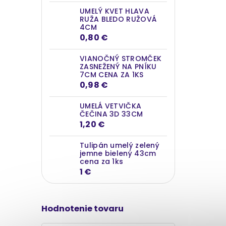
UMELÝ KVET HLAVA
RUŽA BLEDO RUŽOVÁ
4CM
0,80 €
VIANOČNÝ STROMČEK
ZASNEŽENÝ NA PNÍKU
7CM CENA ZA 1KS
0,98 €
UMELÁ VETVIČKA
ČEČINA 3D 33CM
1,20 €
Tulipán umelý zelený
jemne bielený 43cm
cena za 1ks
1 €
Hodnotenie tovaru