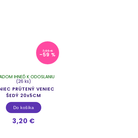
7,99 €
–59 %
LADOM IHNEĎ K ODOSLANIU
(26 ks)
NIEC PRÚTENÝ VENIEC
ŠEDÝ 20x5CM
Do košíka
3,20 €