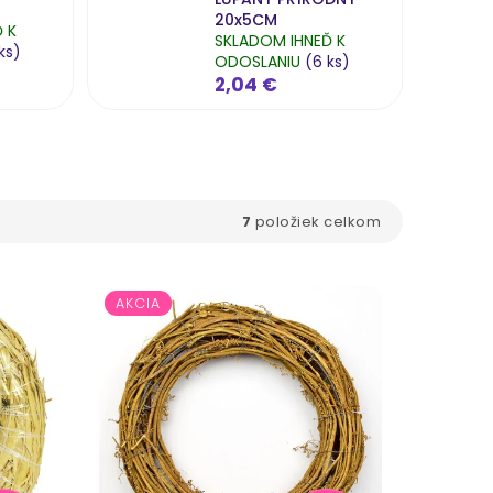
20x5CM
 K
SKLADOM IHNEĎ K
ks)
ODOSLANIU
(6 ks)
2,04 €
7
položiek celkom
AKCIA