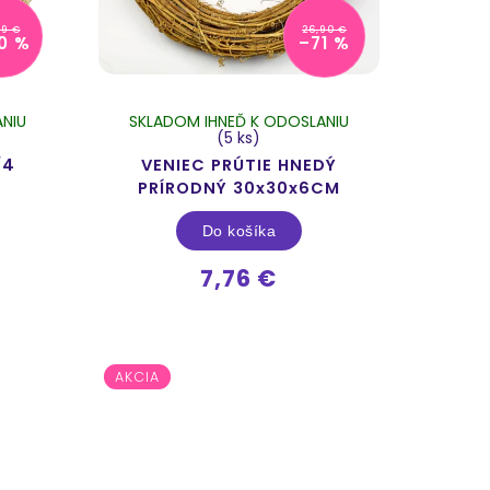
89 €
26,90 €
0 %
–71 %
NIU
SKLADOM IHNEĎ K ODOSLANIU
(5 ks)
/4
VENIEC PRÚTIE HNEDÝ
PRÍRODNÝ 30x30x6CM
Do košíka
7,76 €
AKCIA