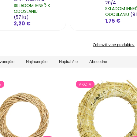
20/4
SKLADOM IHNEĎ K
SKLADOM IHNEĎ
ODOSLANIU
ODOSLANIU
(9 
(57 ks)
1,75 €
2,20 €
Zobraziť viac produktov
vanejšie
Najlacnejšie
Najdrahšie
Abecedne
A
AKCIA