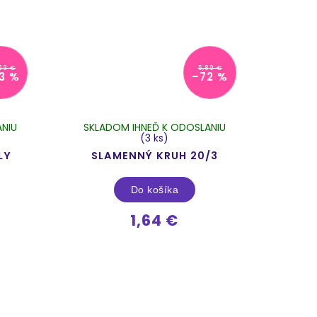
99 €
5,89 €
3 %
–72 %
NIU
SKLADOM IHNEĎ K ODOSLANIU
(3 ks)
LY
SLAMENNÝ KRUH 20/3
Do košíka
1,64 €