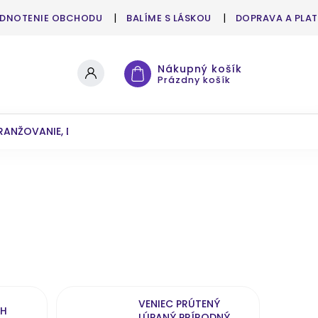
DNOTENIE OBCHODU
BALÍME S LÁSKOU
DOPRAVA A PLA
Nákupný košík
Prázdny košík
RANŽOVANIE, DEKOROVANIE
UMELÉ KVETY A ZELEŇ
VENIEC PRÚTENÝ
UH
LÚPANÝ PRÍRODNÝ