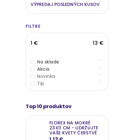
VÝPREDAJ POSLEDNÝCH KUSOV
FILTRE
1
€
13
€
7
Na sklade
7
Akcia
0
Novinka
0
Tip
Top 10 produktov
FLOREX NA MOKRÉ
23X11 CM - UDRŽUJTE
VAŠE KVETY ČERSTVÉ
1,12 €