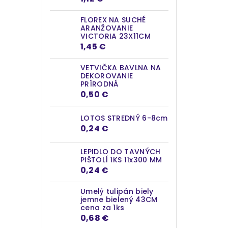
FLOREX NA SUCHÉ
ARANŽOVANIE
VICTORIA 23X11CM
1,45 €
VETVIČKA BAVLNA NA
DEKOROVANIE
PRÍRODNÁ
0,50 €
LOTOS STREDNÝ 6-8cm
0,24 €
LEPIDLO DO TAVNÝCH
PIŠTOLÍ 1KS 11x300 MM
0,24 €
Umelý tulipán biely
jemne bielený 43CM
cena za 1ks
0,68 €