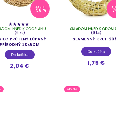
4,89 €
5,
–58 %
–7
LADOM IHNEĎ K ODOSLANIU
SKLADOM IHNEĎ K ODOSLA
(6 ks)
(9 ks)
NIEC PRÚTENÝ LÚPANÝ
SLAMENNÝ KRUH 20
PRÍRODNÝ 20x5CM
Do košíka
Do košíka
1,75 €
2,04 €
A
AKCIA