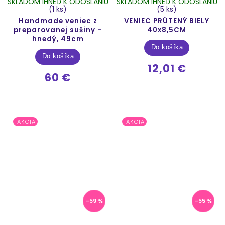
SKLADOM IHNEĎ K ODOSLANIU
SKLADOM IHNEĎ K ODOSLANIU
(1 ks)
(5 ks)
Handmade veniec z
VENIEC PRÚTENÝ BIELY
preparovanej sušiny -
40x8,5CM
hnedý, 49cm
Do košíka
Do košíka
12,01 €
60 €
AKCIA
AKCIA
–59 %
–55 %