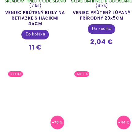
SKLADOM IHNEĎ K ODOSLANIU
SKLADOM IHNEĎ K ODOSLANIU
(7 ks)
(6 ks)
VENIEC PRÚTENÝ BIELY NA
VENIEC PRÚTENÝ LÚPANÝ
RETIAZKE S HÁČIKMI
PRÍRODNÝ 20x5CM
45CM
Do košíka
Do košíka
2,04 €
11 €
AKCIA
AKCIA
–70 %
–44 %