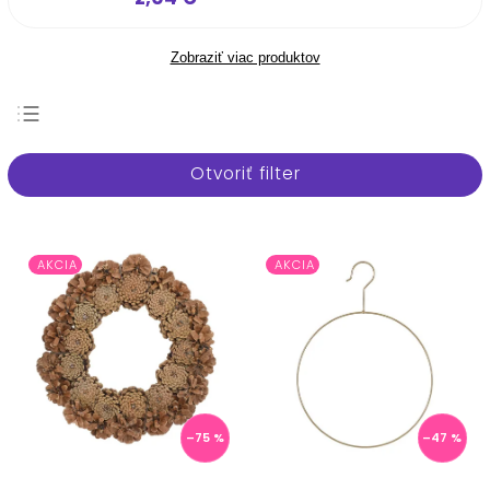
Zobraziť viac produktov
Najpredávanejšie
Otvoriť filter
Najlacnejšie
Najdrahšie
Abecedne
AKCIA
AKCIA
–75 %
–47 %