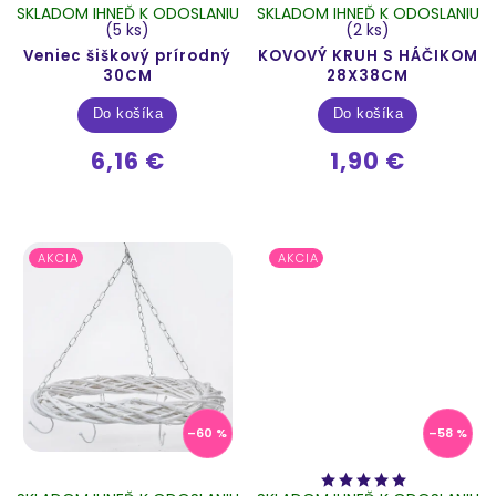
SKLADOM IHNEĎ K ODOSLANIU
SKLADOM IHNEĎ K ODOSLANIU
(5 ks)
(2 ks)
Veniec šiškový prírodný
KOVOVÝ KRUH S HÁČIKOM
30CM
28X38CM
Do košíka
Do košíka
6,16 €
1,90 €
AKCIA
AKCIA
–60 %
–58 %