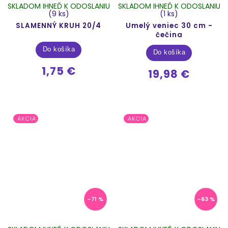
SKLADOM IHNEĎ K ODOSLANIU
SKLADOM IHNEĎ K ODOSLANIU
(9 ks)
(1 ks)
SLAMENNÝ KRUH 20/4
Umelý veniec 30 cm -
čečina
Do košíka
Do košíka
1,75 €
19,98 €
AKCIA
AKCIA
–71 %
–63 %