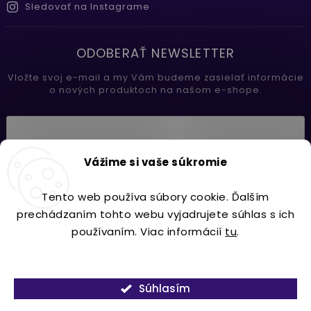
Sledovať na Instagrame
ODOBERAŤ NEWSLETTER
Vložte svoj e-mail a my Vám budeme zasielať informácie
o nových produktoch na našom e-shope.
Vložením e-mailu súhlasíte s
Vážime si vaše súkromie
podmienkami ochrany osobných údajov
Tento web používa súbory cookie. Ďalším
Prihlásiť sa
prechádzaním tohto webu vyjadrujete súhlas s ich
používaním. Viac informácií
tu
.
Nastavenie
Copyright 2026
Lavdecor.sk
. Všetky práva vyhradené.
Súhlasím
Vytvořil
Shoptet
| Design
Shoptak.cz.