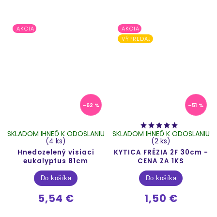
AKCIA
AKCIA
VÝPREDAJ
–62 %
–51 %
SKLADOM IHNEĎ K ODOSLANIU
SKLADOM IHNEĎ K ODOSLANIU
(4 ks)
(2 ks)
Hnedozelený visiaci
KYTICA FRÉZIA 2F 30cm -
eukalyptus 81cm
CENA ZA 1KS
Do košíka
Do košíka
5,54 €
1,50 €