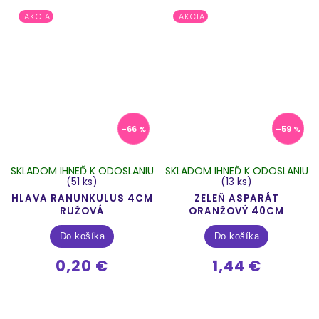
AKCIA
AKCIA
–66 %
–59 %
SKLADOM IHNEĎ K ODOSLANIU
SKLADOM IHNEĎ K ODOSLANIU
(51 ks)
(13 ks)
HLAVA RANUNKULUS 4CM
ZELEŇ ASPARÁT
RUŽOVÁ
ORANŽOVÝ 40CM
Do košíka
Do košíka
0,20 €
1,44 €