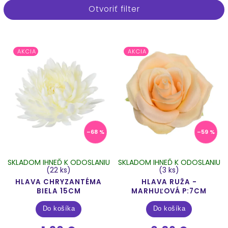
Otvoriť filter
Najlacnejšie
Najdrahšie
Abecedne
AKCIA
AKCIA
–68 %
–59 %
SKLADOM IHNEĎ K ODOSLANIU
SKLADOM IHNEĎ K ODOSLANIU
(22 ks)
(3 ks)
HLAVA CHRYZANTÉMA
HLAVA RUŽA -
BIELA 15CM
MARHUĽOVÁ P:7CM
Do košíka
Do košíka