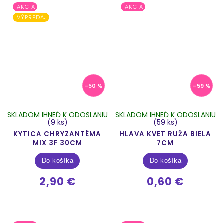
AKCIA
AKCIA
VÝPREDAJ
–50 %
–59 %
SKLADOM IHNEĎ K ODOSLANIU
SKLADOM IHNEĎ K ODOSLANIU
(9 ks)
(59 ks)
KYTICA CHRYZANTÉMA
HLAVA KVET RUŽA BIELA
MIX 3F 30CM
7CM
Do košíka
Do košíka
2,90 €
0,60 €