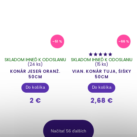
–51 %
–66 %
SKLADOM IHNEĎ K ODOSLANIU
SKLADOM IHNEĎ K ODOSLANIU
(24 ks)
(15 ks)
KONÁR JESEŇ ORANŽ.
VIAN. KONÁR TUJA, ŠIŠKY
50CM
50CM
Do košíka
Do košíka
2 €
2,68 €
Načítať 56 ďalších