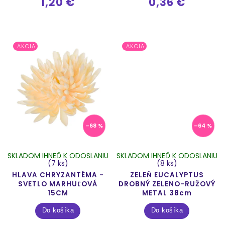
1,20 €
0,36 €
AKCIA
AKCIA
–68 %
–64 %
SKLADOM IHNEĎ K ODOSLANIU
SKLADOM IHNEĎ K ODOSLANIU
(7 ks)
(8 ks)
HLAVA CHRYZANTÉMA -
ZELEŇ EUCALYPTUS
SVETLO MARHUĽOVÁ
DROBNÝ ZELENO-RUŽOVÝ
15CM
METAL 38cm
Do košíka
Do košíka