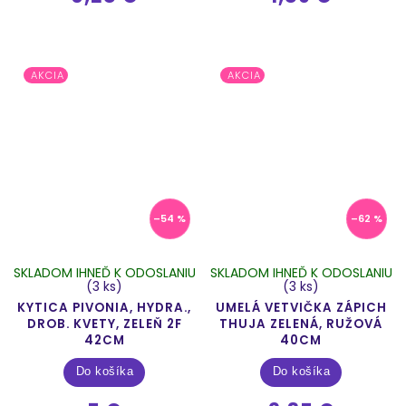
AKCIA
AKCIA
–54 %
–62 %
SKLADOM IHNEĎ K ODOSLANIU
SKLADOM IHNEĎ K ODOSLANIU
(3 ks)
(3 ks)
KYTICA PIVONIA, HYDRA.,
UMELÁ VETVIČKA ZÁPICH
DROB. KVETY, ZELEŇ 2F
THUJA ZELENÁ, RUŽOVÁ
42CM
40CM
Do košíka
Do košíka