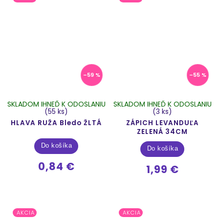
–59 %
–55 %
SKLADOM IHNEĎ K ODOSLANIU
SKLADOM IHNEĎ K ODOSLANIU
(55 ks)
(3 ks)
HLAVA RUŽA Bledo ŽLTÁ
ZÁPICH LEVANDUĽA
ZELENÁ 34CM
Do košíka
Do košíka
0,84 €
1,99 €
AKCIA
AKCIA