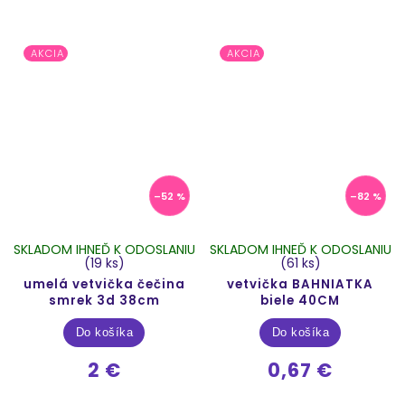
AKCIA
AKCIA
–52 %
–82 %
SKLADOM IHNEĎ K ODOSLANIU
SKLADOM IHNEĎ K ODOSLANIU
(19 ks)
(61 ks)
umelá vetvička čečina
vetvička BAHNIATKA
smrek 3d 38cm
biele 40CM
Do košíka
Do košíka
2 €
0,67 €