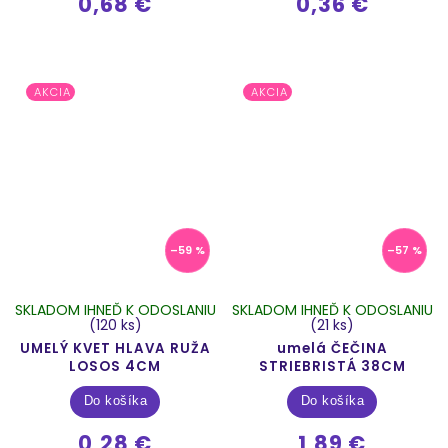
0,68 €
0,36 €
AKCIA
AKCIA
–59 %
–57 %
SKLADOM IHNEĎ K ODOSLANIU
SKLADOM IHNEĎ K ODOSLANIU
(120 ks)
(21 ks)
UMELÝ KVET HLAVA RUŽA
umelá ČEČINA
LOSOS 4CM
STRIEBRISTÁ 38CM
Do košíka
Do košíka
0,28 €
1,89 €