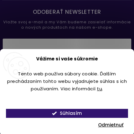
ODOBERAŤ NEWSLETTER
Vložte svoj e-mail a my Vám budeme zasielať informácie
o nových produktoch na našom e-shope.
Vložením e-mailu súhlasíte s
Vážime si vaše súkromie
podmienkami ochrany osobných údajov
Tento web používa súbory cookie. Ďalším
Prihlásiť sa
prechádzaním tohto webu vyjadrujete súhlas s ich
používaním. Viac informácií
tu
.
Nastavenie
Copyright 2026
Lavdecor.sk
. Všetky práva vyhradené.
Súhlasím
Vytvořil
Shoptet
| Design
Shoptak.cz.
Odmietnuť