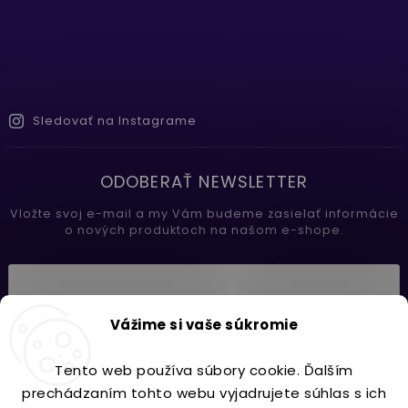
Sledovať na Instagrame
ODOBERAŤ NEWSLETTER
Vložte svoj e-mail a my Vám budeme zasielať informácie
o nových produktoch na našom e-shope.
Vložením e-mailu súhlasíte s
Vážime si vaše súkromie
podmienkami ochrany osobných údajov
Tento web používa súbory cookie. Ďalším
Prihlásiť sa
prechádzaním tohto webu vyjadrujete súhlas s ich