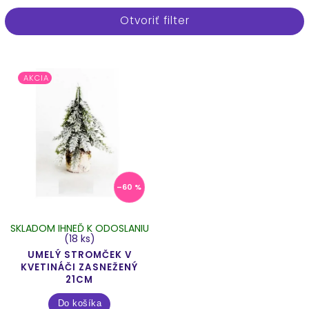
Najpredávanejšie
Otvoriť filter
Najlacnejšie
Najdrahšie
Abecedne
AKCIA
–60 %
SKLADOM IHNEĎ K ODOSLANIU
(18 ks)
UMELÝ STROMČEK V
KVETINÁČI ZASNEŽENÝ
21CM
Do košíka