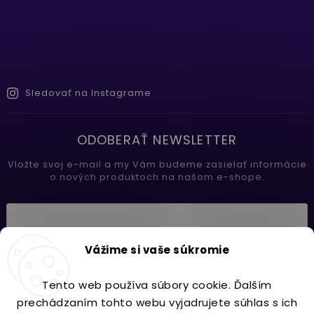
Sledovať na Instagrame
ODOBERAŤ NEWSLETTER
Vložte svoj e-mail a my Vám budeme zasielať informácie
o nových produktoch na našom e-shope.
Vložením e-mailu súhlasíte s
Vážime si vaše súkromie
podmienkami ochrany osobných údajov
Tento web používa súbory cookie. Ďalším
Prihlásiť sa
prechádzaním tohto webu vyjadrujete súhlas s ich