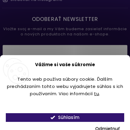
ODOBERAŤ NEWSLETTER
Vložte svoj e-mail a my Vám budeme zasielať informácie
o nových produktoch na našom e-shope.
Vložením e-mailu súhlasíte s
Vážime si vaše súkromie
podmienkami ochrany osobných údajov
Tento web používa súbory cookie. Ďalším
Prihlásiť sa
prechádzaním tohto webu vyjadrujete súhlas s ich
používaním. Viac informácií
tu
.
Nastavenie
Copyright 2026
Lavdecor.sk
. Všetky práva vyhradené.
Súhlasím
Vytvořil
Shoptet
| Design
Shoptak.cz.
Odmietnuť