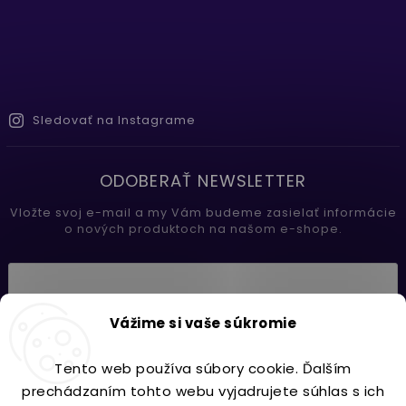
Sledovať na Instagrame
ODOBERAŤ NEWSLETTER
Vložte svoj e-mail a my Vám budeme zasielať informácie
o nových produktoch na našom e-shope.
Vložením e-mailu súhlasíte s
Vážime si vaše súkromie
podmienkami ochrany osobných údajov
Tento web používa súbory cookie. Ďalším
Prihlásiť sa
prechádzaním tohto webu vyjadrujete súhlas s ich