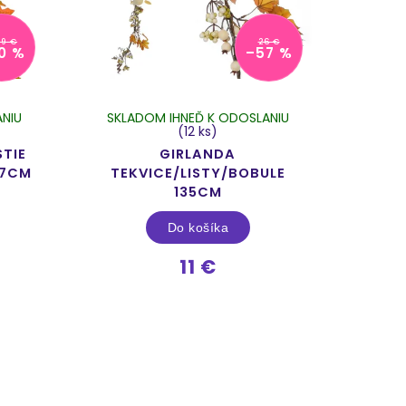
89 €
26 €
0 %
–57 %
NIU
SKLADOM IHNEĎ K ODOSLANIU
(12 ks)
STIE
GIRLANDA
77CM
TEKVICE/LISTY/BOBULE
135CM
Do košíka
11 €