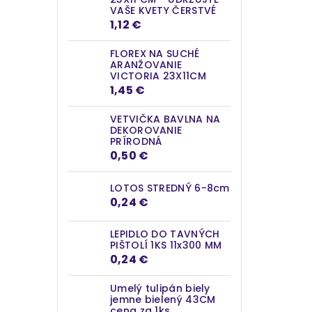
VAŠE KVETY ČERSTVÉ
1,12 €
FLOREX NA SUCHÉ
ARANŽOVANIE
VICTORIA 23X11CM
1,45 €
VETVIČKA BAVLNA NA
DEKOROVANIE
PRÍRODNÁ
0,50 €
LOTOS STREDNÝ 6-8cm
0,24 €
LEPIDLO DO TAVNÝCH
PIŠTOLÍ 1KS 11x300 MM
0,24 €
Umelý tulipán biely
jemne bielený 43CM
cena za 1ks