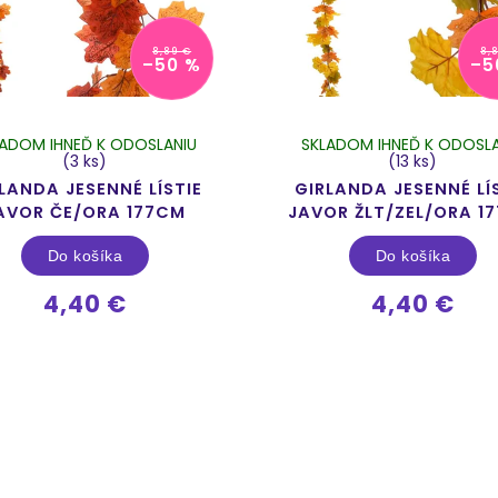
8,89 €
8,
–50 %
–5
LADOM IHNEĎ K ODOSLANIU
SKLADOM IHNEĎ K ODOSLA
(3 ks)
(13 ks)
LANDA JESENNÉ LÍSTIE
GIRLANDA JESENNÉ LÍ
AVOR ČE/ORA 177CM
JAVOR ŽLT/ZEL/ORA 1
Do košíka
Do košíka
4,40 €
4,40 €