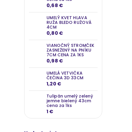
0,68 €
UMELÝ KVET HLAVA
RUŽA BLEDO RUŽOVÁ
4CM
0,80 €
VIANOČNÝ STROMČEK
ZASNEŽENÝ NA PNÍKU
7CM CENA ZA 1KS
0,98 €
UMELÁ VETVIČKA
ČEČINA 3D 33CM
1,20 €
Tulipán umelý zelený
jemne bielený 43cm
cena za 1ks
1 €