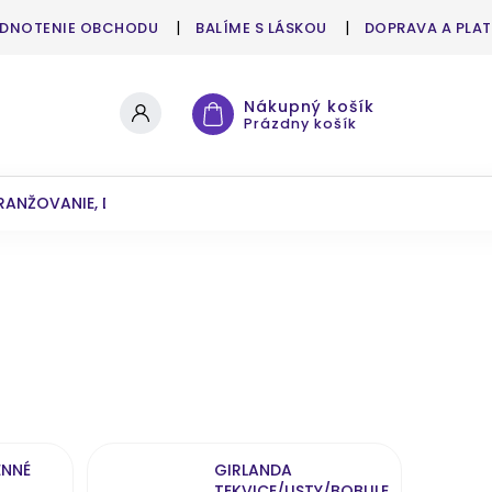
DNOTENIE OBCHODU
BALÍME S LÁSKOU
DOPRAVA A PLA
Nákupný košík
Prázdny košík
RANŽOVANIE, DEKOROVANIE
UMELÉ KVETY A ZELEŇ
ENNÉ
GIRLANDA
TEKVICE/LISTY/BOBULE