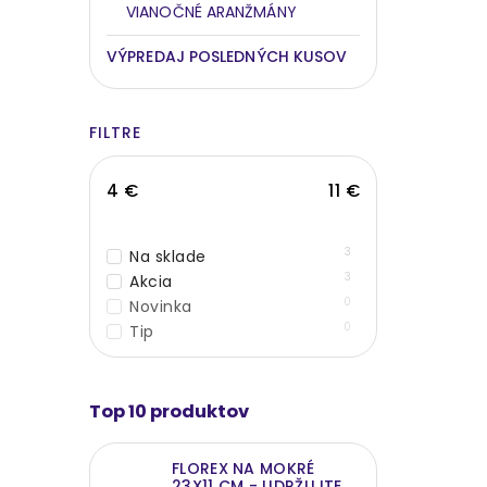
VIANOČNÉ ARANŽMÁNY
VÝPREDAJ POSLEDNÝCH KUSOV
FILTRE
4
€
11
€
3
Na sklade
3
Akcia
0
Novinka
0
Tip
Top 10 produktov
FLOREX NA MOKRÉ
23X11 CM - UDRŽUJTE