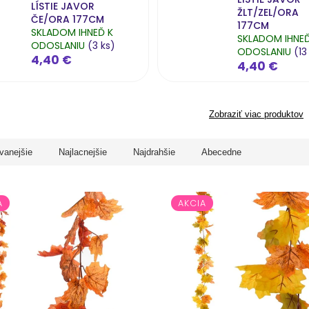
LÍSTIE JAVOR
ŽLT/ZEL/ORA
ČE/ORA 177CM
177CM
SKLADOM IHNEĎ K
SKLADOM IHNEĎ
ODOSLANIU
(3 ks)
ODOSLANIU
(13
4,40 €
4,40 €
Zobraziť viac produktov
vanejšie
Najlacnejšie
Najdrahšie
Abecedne
A
AKCIA