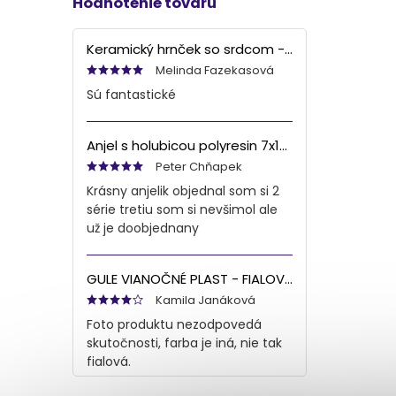
Hodnotenie tovaru
Keramický hrnček so srdcom - bielo šedý, 90ml
Melinda Fazekasová
Sú fantastické
Anjel s holubicou polyresin 7x13x6 cm
Peter Chňapek
Krásny anjelik objednal som si 2
série tretiu som si nevšimol ale
už je doobjednany
GULE VIANOČNÉ PLAST - FIALOVÁ S/8 8CM
Kamila Janáková
Foto produktu nezodpovedá
skutočnosti, farba je iná, nie tak
fialová.