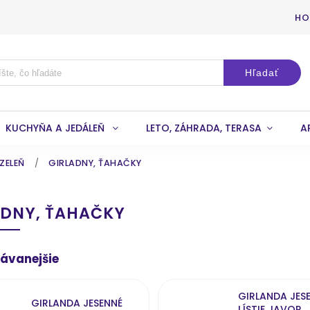
HO
Hľadať
KUCHYŇA A JEDÁLEŇ
LETO, ZÁHRADA, TERASA
A
ZELEŇ
/
GIRLADNY, ŤAHAČKY
ADNY, ŤAHAČKY
ávanejšie
GIRLANDA JES
GIRLANDA JESENNÉ
LÍSTIE JAVOR