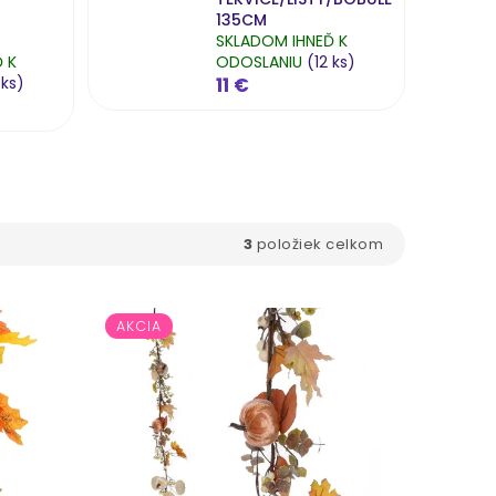
135CM
SKLADOM IHNEĎ K
 K
ODOSLANIU
(12 ks)
 ks)
11 €
3
položiek celkom
AKCIA