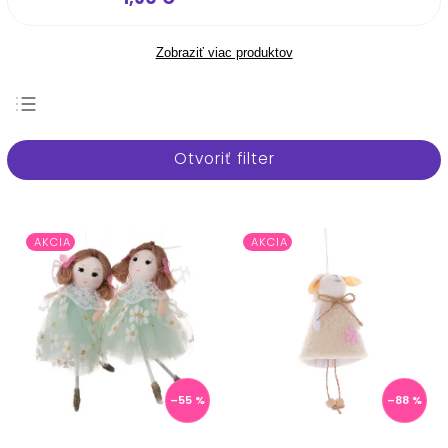
Zobraziť viac produktov
Najpredávanejšie
Otvoriť filter
Najlacnejšie
Najdrahšie
Abecedne
AKCIA
AKCIA
–55 %
–88 %