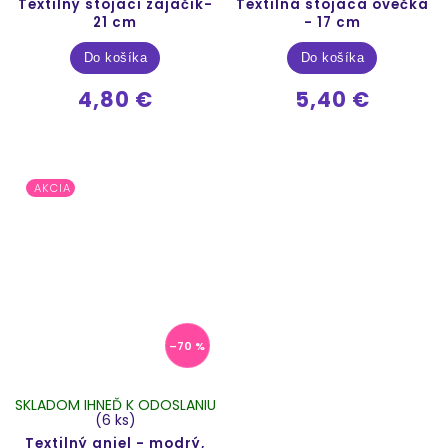
Textilný stojaci zajačik-
Textilná stojaca ovečka
21 cm
- 17 cm
Do košíka
Do košíka
4,80 €
5,40 €
AKCIA
–70 %
SKLADOM IHNEĎ K ODOSLANIU
(6 ks)
Textilný anjel - modrý,