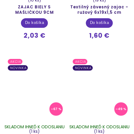
ZAJAC BIELY S
Textilný závesný zajac -
MAŠLIČKOU 9CM
ružový 6x19x1,5 cm
Do košíka
Do košíka
2,03 €
1,60 €
AKCIA
AKCIA
NOVINKA
NOVINKA
–67 %
–49 %
SKLADOM IHNEĎ K ODOSLANIU
SKLADOM IHNEĎ K ODOSLANIU
(1 ks)
(1 ks)