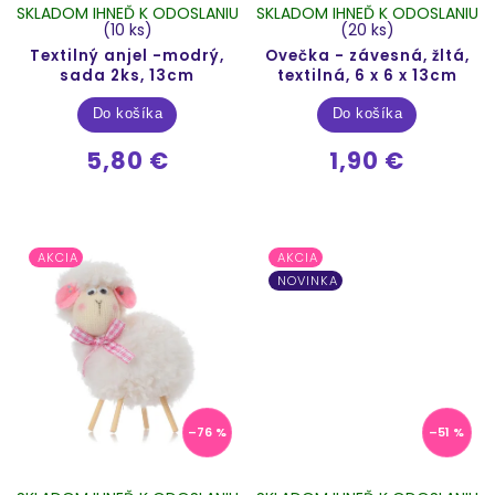
SKLADOM IHNEĎ K ODOSLANIU
SKLADOM IHNEĎ K ODOSLANIU
(10 ks)
(20 ks)
Textilný anjel -modrý,
Ovečka - závesná, žltá,
sada 2ks, 13cm
textilná, 6 x 6 x 13cm
Do košíka
Do košíka
5,80 €
1,90 €
AKCIA
AKCIA
NOVINKA
–76 %
–51 %