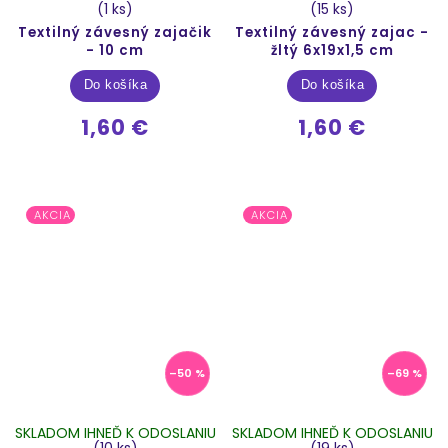
(1 ks)
(15 ks)
Textilný závesný zajačik
Textilný závesný zajac -
- 10 cm
žltý 6x19x1,5 cm
Do košíka
Do košíka
1,60 €
1,60 €
AKCIA
AKCIA
–50 %
–69 %
SKLADOM IHNEĎ K ODOSLANIU
SKLADOM IHNEĎ K ODOSLANIU
(10 ks)
(19 ks)