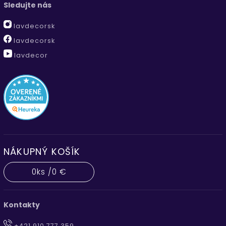
Sledujte nás
lavdecorsk
lavdecorsk
lavdecor
NÁKUPNÝ KOŠÍK
0
ks /
0 €
Kontakty
+421 910 777 359