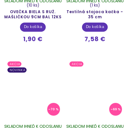
SKLADOM IHNEĎ K ODOSLANIU
SKLADOM IHNEĎ K ODOSLANIU
(10 ks)
(1 ks)
OVEČKA BIELA S RUŽ.
Textilná stojaca kačka -
MAŠLIČKOU 9CM BAL 12KS
35 cm
Do košíka
Do košíka
1,90 €
7,58 €
AKCIA
AKCIA
NOVINKA
–70 %
–69 %
SKLADOM IHNEĎ K ODOSLANIU
SKLADOM IHNEĎ K ODOSLANIU