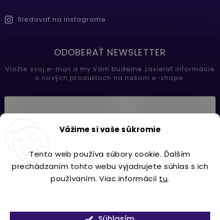
Sledovať na Instagrame
ODOBERAŤ NEWSLETTER
Vložte svoj e-mail a my Vám budeme zasielať informácie
o nových produktoch na našom e-shope.
Vložením e-mailu súhlasíte s
Vážime si vaše súkromie
podmienkami ochrany osobných údajov
Tento web používa súbory cookie. Ďalším
Prihlásiť sa
prechádzaním tohto webu vyjadrujete súhlas s ich
používaním. Viac informácií
tu
.
Nastavenie
Copyright 2026
Lavdecor.sk
. Všetky práva vyhradené.
Súhlasím