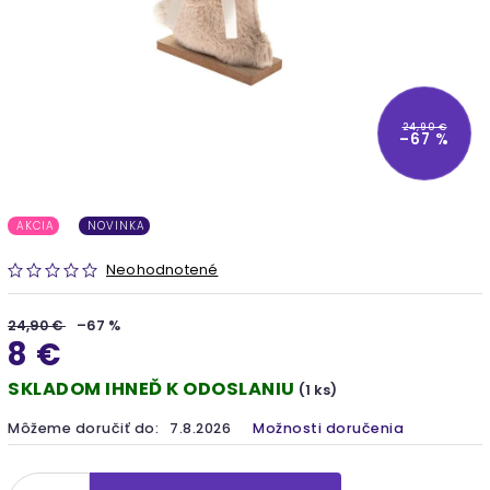
24,90 €
–67 %
AKCIA
NOVINKA
Neohodnotené
24,90 €
–67 %
8 €
SKLADOM IHNEĎ K ODOSLANIU
(1 ks)
Môžeme doručiť do:
7.8.2026
Možnosti doručenia