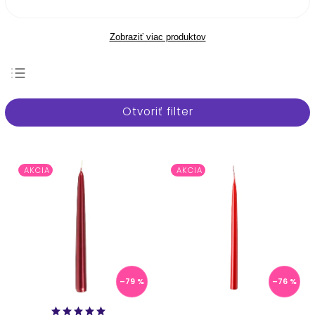
Zobraziť viac produktov
Najpredávanejšie
Otvoriť filter
Najlacnejšie
Najdrahšie
Abecedne
AKCIA
AKCIA
–79 %
–76 %