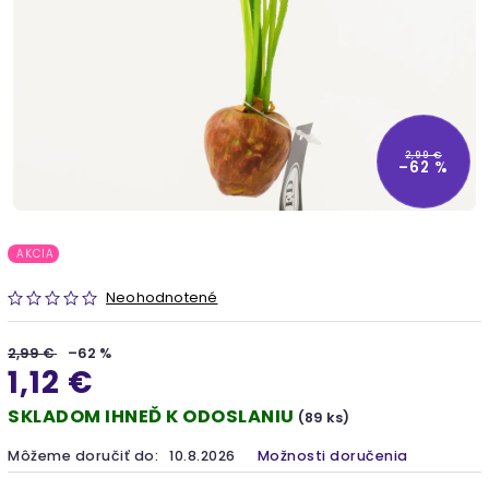
2,99 €
–62 %
AKCIA
Neohodnotené
2,99 €
–62 %
1,12 €
SKLADOM IHNEĎ K ODOSLANIU
(89 ks)
Môžeme doručiť do:
10.8.2026
Možnosti doručenia