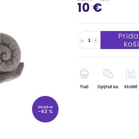
10 €
Prida
koš
Tlač
Opýtať sa
Strážiť
26,90 €
–62 %