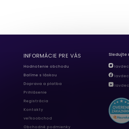
Sledujte
INFORMÁCIE PRE VÁS
lavdec
Hodnotenie obchodu
Balíme s láskou
lavdec
Doprava a platba
lavdec
Prihlásenie
Registrácia
Kontakty
veľkoobchod
Obchodné podmienky