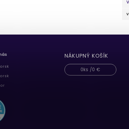
V
v
 nás
NÁKUPNÝ KOŠÍK
orsk
0
ks /
0 €
orsk
or