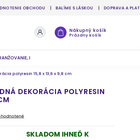
DNOTENIE OBCHODU
BALÍME S LÁSKOU
DOPRAVA A PLA
Nákupný košík
Prázdny košík
RANŽOVANIE, DEKOROVANIE
UMELÉ KVETY A ZELEŇ
cia polyresin 15,8 x 13,6 x 9,8 cm
ADNÁ DEKORÁCIA POLYRESIN
 CM
ohodnotené
SKLADOM IHNEĎ K