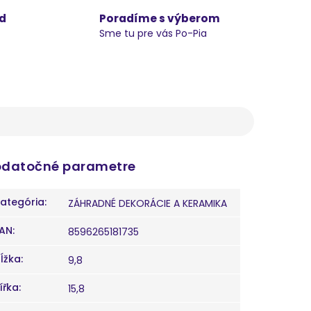
d
Poradíme s výberom
Sme tu pre vás Po-Pia
datočné parametre
ategória
:
ZÁHRADNÉ DEKORÁCIE A KERAMIKA
AN
:
8596265181735
ĺžka
:
9,8
ířka
:
15,8