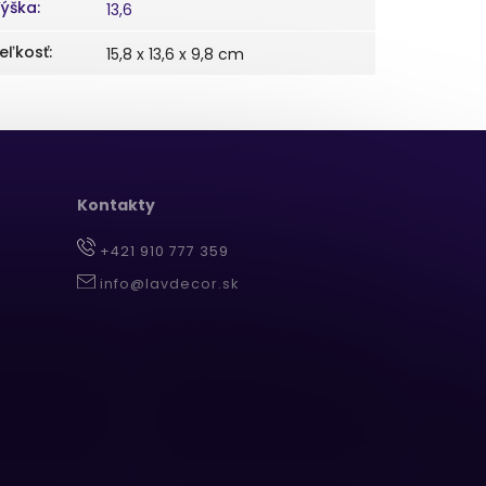
ýška
:
13,6
eľkosť
:
15,8 x 13,6 x 9,8 cm
Kontakty
+421 910 777 359
info@lavdecor.sk