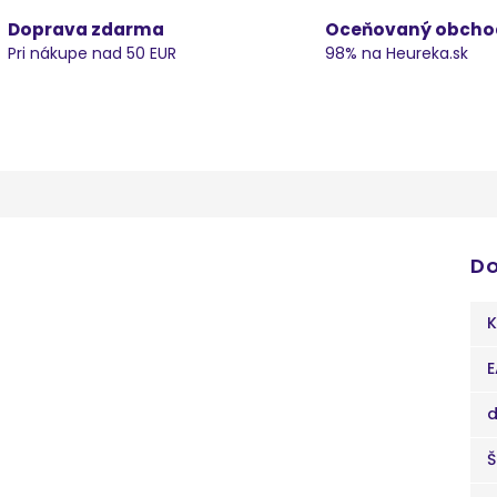
Doprava zdarma
Oceňovaný obcho
Pri nákupe nad 50 EUR
98% na Heureka.sk
Do
K
E
d
Š