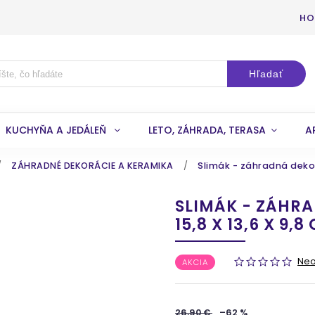
HO
Hľadať
KUCHYŇA A JEDÁLEŇ
LETO, ZÁHRADA, TERASA
A
/
ZÁHRADNÉ DEKORÁCIE A KERAMIKA
/
Slimák - záhradná dekorá
SLIMÁK - ZÁHR
15,8 X 13,6 X 9,8
Ne
AKCIA
26,90 €
–62 %