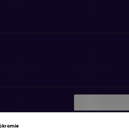
Vložením e-mailu súhlasí
ať informácie o nových
podmienkami ochrany os
súkromie