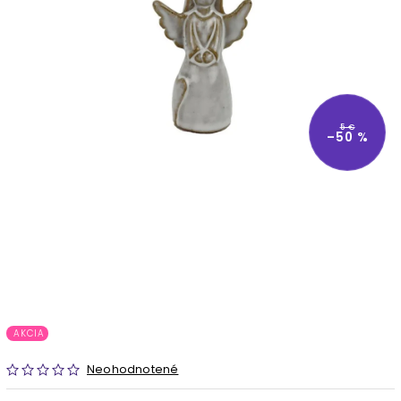
5 €
–50 %
AKCIA
Neohodnotené