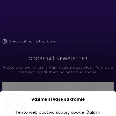
Sledovať na Instagrame
ODOBERAŤ NEWSLETTER
Vložte svoj e-mail a my Vám budeme zasielať informácie
o nových produktoch na našom e-shope.
Vložením e-mailu súhlasíte s
Vážime si vaše súkromie
podmienkami ochrany osobných údajov
Tento web používa súbory cookie. Ďalším
Prihlásiť sa