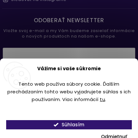
ODOBERAŤ NEWSLETTER
Vložte svoj e-mail a my Vám budeme zasielať informácie
o nových produktoch na našom e-shope.
Vložením e-mailu súhlasíte s
Vážime si vaše súkromie
podmienkami ochrany osobných údajov
Tento web používa súbory cookie. Ďalším
Prihlásiť sa
prechádzaním tohto webu vyjadrujete súhlas s ich
používaním. Viac informácií
tu
.
Nastavenie
Copyright 2026
Lavdecor.sk
. Všetky práva vyhradené.
Súhlasím
Vytvořil
Shoptet
| Design
Shoptak.cz.
Odmietnuť