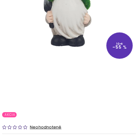
12 €
–55 %
AKCIA
Neohodnotené