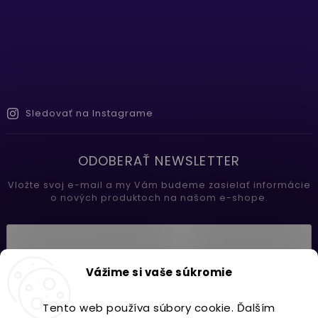
Sledovať na Instagrame
ODOBERAŤ NEWSLETTER
Vložte svoj e-mail a my Vám budeme zasielať informácie
o nových produktoch na našom e-shope.
Vložením e-mailu súhlasíte s
Vážime si vaše súkromie
podmienkami ochrany osobných údajov
Tento web používa súbory cookie. Ďalším
Prihlásiť sa