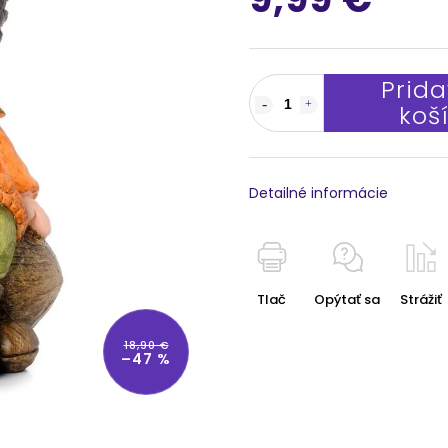
Prida
koš
Detailné informácie
Tlač
Opýtať sa
Strážiť
18,90 €
–47 %