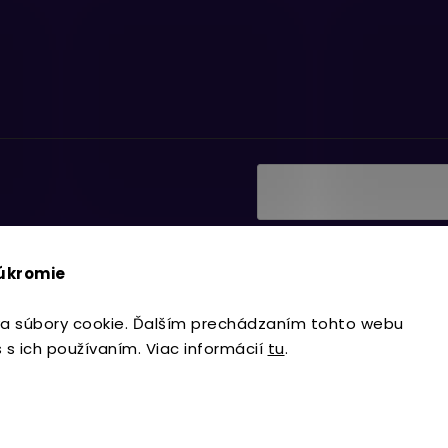
Vložením e-mailu súhlasí
ať informácie o nových
podmienkami ochrany os
súkromie
Prihlásiť sa
a súbory cookie. Ďalším prechádzaním tohto webu
s s ich používaním. Viac informácií
tu
.
Copyright 2026
Lavdecor.sk
. Všetky 