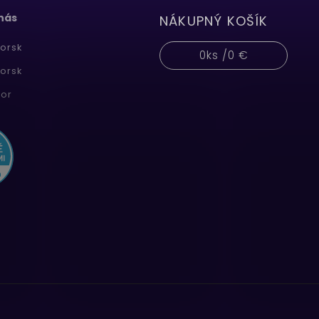
 nás
NÁKUPNÝ KOŠÍK
orsk
0
ks /
0 €
orsk
or