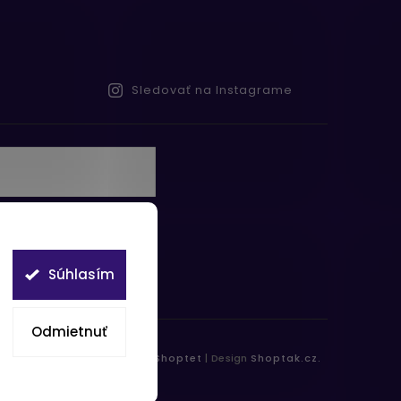
Sledovať na Instagrame
te s
obných údajov
Súhlasím
Odmietnuť
práva vyhradené.
Vytvořil
Shoptet
| Design
Shoptak.cz.