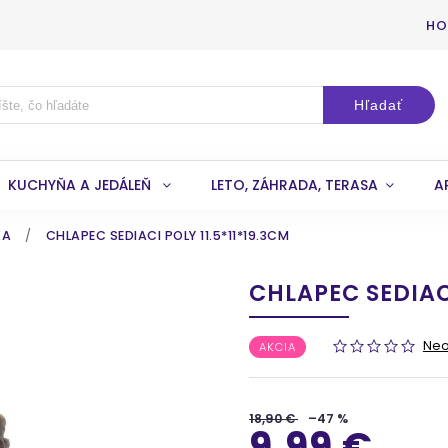
HO
Hľadať
KUCHYŇA A JEDÁLEŇ
LETO, ZÁHRADA, TERASA
A
KA
/
CHLAPEC SEDIACI POLY 11.5*11*19.3CM
CHLAPEC SEDIACI
Ne
AKCIA
18,90 €
–47 %
9,99 €