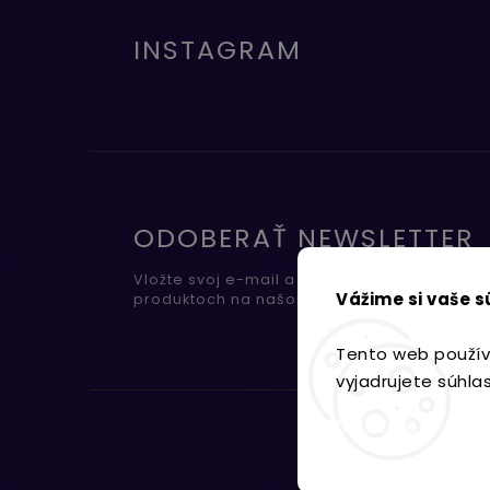
INSTAGRAM
ODOBERAŤ NEWSLETTER
Vložte svoj e-mail a my Vám budeme zasiel
Vážime si vaše 
produktoch na našom e-shope.
Tento web použív
vyjadrujete súhla
Nastavenie