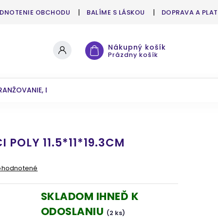
DNOTENIE OBCHODU
BALÍME S LÁSKOU
DOPRAVA A PLA
Nákupný košík
Prázdny košík
RANŽOVANIE, DEKOROVANIE
UMELÉ KVETY A ZELEŇ
 POLY 11.5*11*19.3CM
ohodnotené
SKLADOM IHNEĎ K
ODOSLANIU
(2 ks)