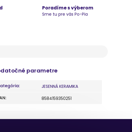
d
Poradíme s výberom
Sme tu pre vás Po-Pia
datočné parametre
ategória
:
JESENNÁ KERAMIKA
AN
:
8584159350251