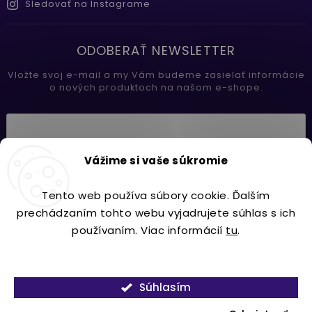
Sledovať na Instagrame
ODOBERAŤ NEWSLETTER
Vložte svoj e-mail a my Vám budeme zasielať informácie
o nových produktoch na našom e-shope.
Vložením e-mailu súhlasíte s
Vážime si vaše súkromie
podmienkami ochrany osobných údajov
Tento web používa súbory cookie. Ďalším
Prihlásiť sa
prechádzaním tohto webu vyjadrujete súhlas s ich
používaním. Viac informácií
tu
.
Nastavenie
Copyright 2026
Lavdecor.sk
. Všetky práva vyhradené.
Súhlasím
Vytvořil
Shoptet
| Design
Shoptak.cz.