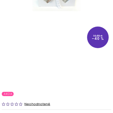
10,55 €
–40 %
AKCIA
Neohodnotené