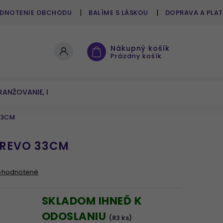
DNOTENIE OBCHODU
BALÍME S LÁSKOU
DOPRAVA A PLA
Nákupný košík
Prázdny košík
RANŽOVANIE, DEKOROVANIE
UMELÉ KVETY A ZELEŇ
33CM
DREVO 33CM
ohodnotené
SKLADOM IHNEĎ K
ODOSLANIU
(83 ks)