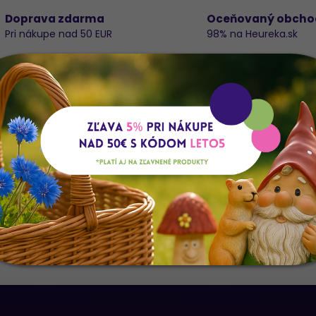
Doprava zdarma
Oceňovaný obcho
Pri nákupe nad 50 EUR
98% na Heureka.sk
Do
 33CM
K
E