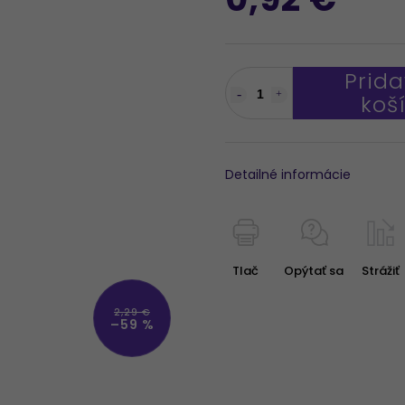
Prida
koš
Detailné informácie
Tlač
Opýtať sa
Strážiť
2,29 €
–59 %