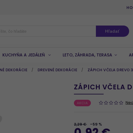
HO
Hľadať
KUCHYŇA A JEDÁLEŇ
LETO, ZÁHRADA, TERASA
A
NÉ DEKORÁCIE
/
DREVENÉ DEKORÁCIE
/
ZÁPICH VČELA DREVO 
ZÁPICH VČELA 
Ne
AKCIA
2,29 €
–59 %
0,92 €