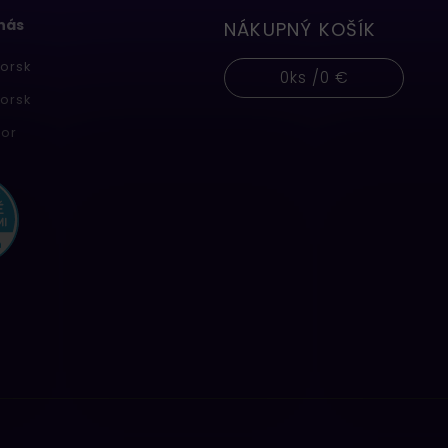
 nás
NÁKUPNÝ KOŠÍK
orsk
0
ks /
0 €
orsk
or