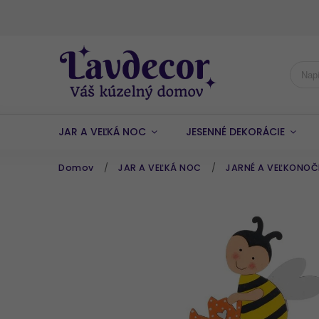
JAR A VEĽKÁ NOC
JESENNÉ DEKORÁCIE
Domov
/
JAR A VEĽKÁ NOC
/
JARNÉ A VEĽKONOČ