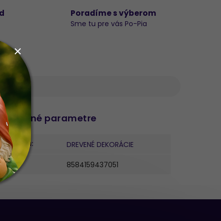
d
Poradíme s výberom
Sme tu pre vás Po-Pia
datočné parametre
ategória
:
DREVENÉ DEKORÁCIE
AN
:
8584159437051