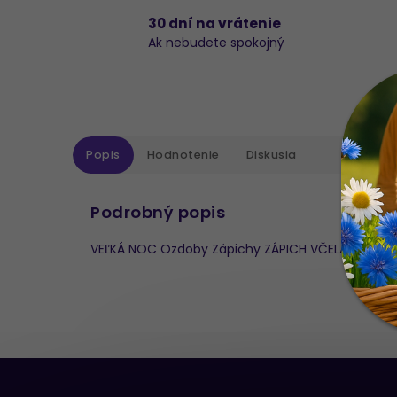
30 dní na vrátenie
Ak nebudete spokojný
Popis
Hodnotenie
Diskusia
Podrobný popis
VEĽKÁ NOC Ozdoby Zápichy ZÁPICH VČELA DREVO