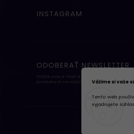
INSTAGRAM
ODOBERAŤ NEWSLETTER
Vložte svoj e-mail a my Vám budeme zasiel
Vážime si vaše 
produktoch na našom e-shope.
Tento web použív
vyjadrujete súhla
Nastavenie