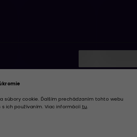
Vložením e-mailu súhlasí
ať informácie o nových
podmienkami ochrany os
súkromie
Prihlásiť sa
a súbory cookie. Ďalším prechádzaním tohto webu
s s ich používaním. Viac informácií
tu
.
Copyright 2026
Lavdecor.sk
. Všetky 