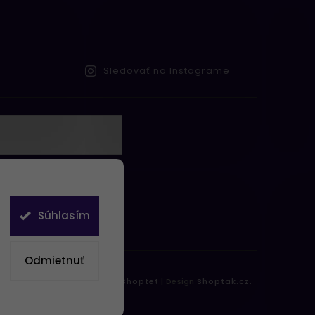
Sledovať na Instagrame
te s
obných údajov
Súhlasím
Odmietnuť
práva vyhradené.
Vytvořil
Shoptet
| Design
Shoptak.cz.