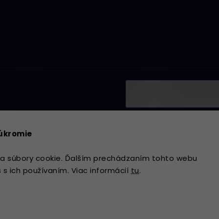
Vložením e-mailu súhlasí
ať informácie o nových
podmienkami ochrany os
súkromie
Prihlásiť sa
a súbory cookie. Ďalším prechádzaním tohto webu
s s ich používaním. Viac informácií
tu
.
Copyright 2026
Lavdecor.sk
. Všetky 