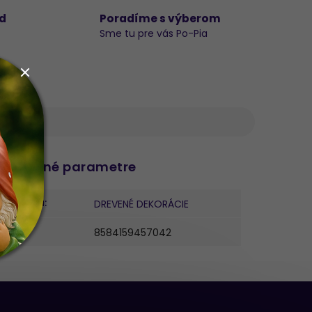
d
Poradíme s výberom
Sme tu pre vás Po-Pia
datočné parametre
ategória
:
DREVENÉ DEKORÁCIE
AN
:
8584159457042