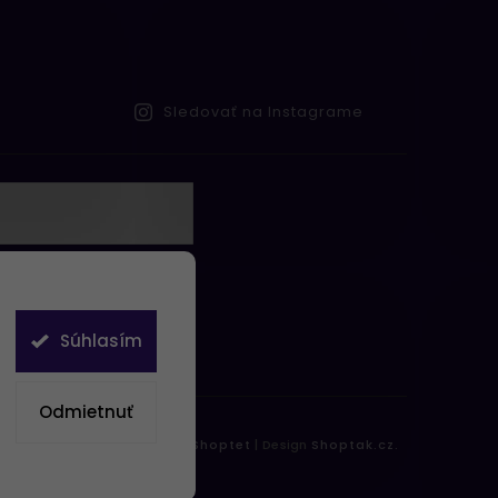
Sledovať na Instagrame
te s
obných údajov
Súhlasím
Odmietnuť
práva vyhradené.
Vytvořil
Shoptet
| Design
Shoptak.cz.