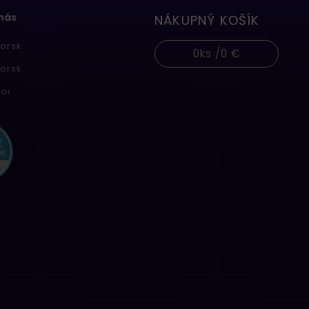
 nás
NÁKUPNÝ KOŠÍK
orsk
0
ks /
0 €
orsk
or