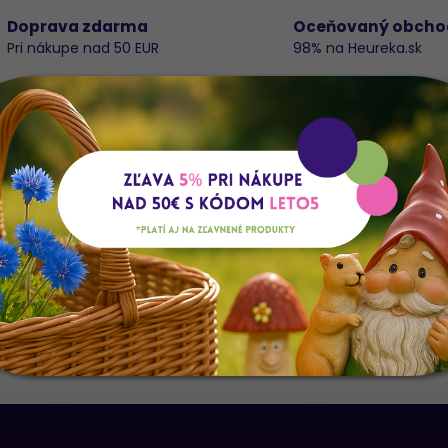
Doprava zdarma
Oceňovaný obcho
Pri nákupe nad 50 EUR
98% na Heureka.sk
Do
K
E