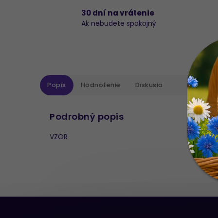
30 dní na vrátenie
Ak nebudete spokojný
Popis
Hodnotenie
Diskusia
Podrobný popis
VZOR