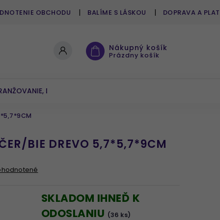
DNOTENIE OBCHODU
BALÍME S LÁSKOU
DOPRAVA A PLA
Nákupný košík
Prázdny košík
RANŽOVANIE, DEKOROVANIE
UMELÉ KVETY A ZELEŇ
7*5,7*9CM
ER/BIE DREVO 5,7*5,7*9CM
ohodnotené
SKLADOM IHNEĎ K
ODOSLANIU
(36 ks)