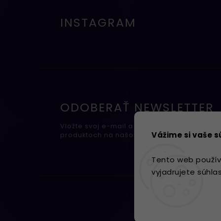
INSTAGRAM
ODOBERAŤ NEWSLETTER
Vložte svoj e-mail a my Vám budeme zasiel
Vážime si vaše 
produktoch na našom e-shope.
Tento web použív
vyjadrujete súhla
Nastavenie