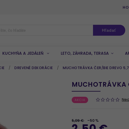
HO
Hľadať
KUCHYŇA A JEDÁLEŇ
LETO, ZÁHRADA, TERASA
A
CIE
/
DREVENÉ DEKORÁCIE
/
MUCHOTRÁVKA ČER/BIE DREVO 5,
MUCHOTRÁVKA Č
Ne
AKCIA
5,09 €
–50 %
2,50 €