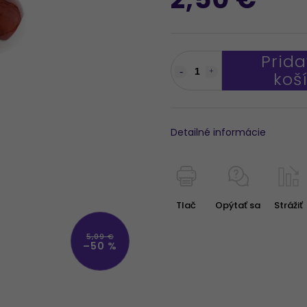
Prida
koš
Detailné informácie
Tlač
Opýtať sa
Strážiť
5,09 €
–50 %