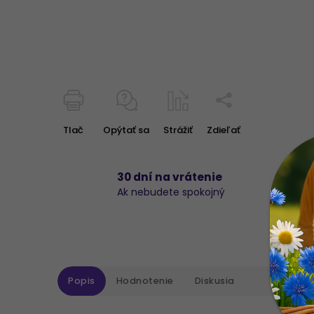
Tlač
Opýtať sa
Strážiť
Zdieľať
30 dní na vrátenie
Ak nebudete spokojný
Popis
Hodnotenie
Diskusia