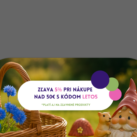
Doprava zdarma
Oceňovaný obcho
Pri nákupe nad 50 EUR
98% na Heureka.sk