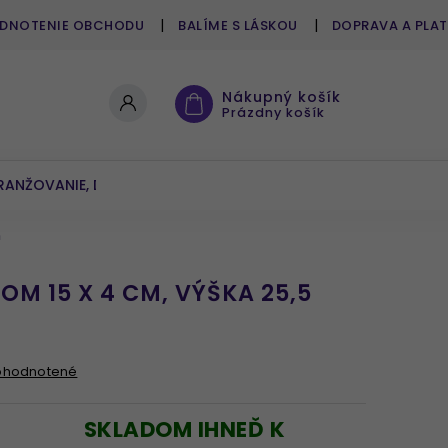
DNOTENIE OBCHODU
BALÍME S LÁSKOU
DOPRAVA A PLA
Nákupný košík
Prázdny košík
RANŽOVANIE, DEKOROVANIE
UMELÉ KVETY A ZELEŇ
m
M 15 X 4 CM, VÝŠKA 25,5
ohodnotené
SKLADOM IHNEĎ K