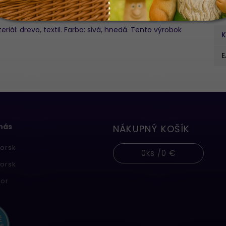
Do
riál: drevo, textil. Farba: sivá, hnedá. Tento výrobok
K
E
 nás
NÁKUPNÝ KOŠÍK
orsk
0
ks /
0 €
orsk
or