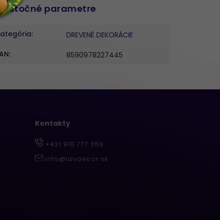
datočné parametre
ategória
:
DREVENÉ DEKORÁCIE
AN
:
8590978227445
Kontakty
+421 910 777 359
info@lavdecor.sk