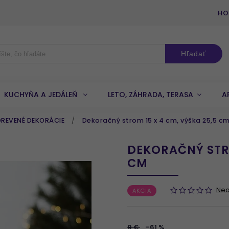
HO
Hľadať
KUCHYŇA A JEDÁLEŇ
LETO, ZÁHRADA, TERASA
A
DREVENÉ DEKORÁCIE
/
Dekoračný strom 15 x 4 cm, výška 25,5 c
DEKORAČNÝ STRO
CM
Ne
AKCIA
9 €
–61 %