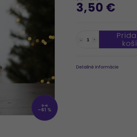
3,50 €
Prida
koš
Detailné informácie
9 €
–61 %