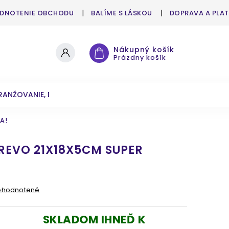
DNOTENIE OBCHODU
BALÍME S LÁSKOU
DOPRAVA A PLA
Nákupný košík
Prázdny košík
RANŽOVANIE, DEKOROVANIE
UMELÉ KVETY A ZELEŇ
A!
REVO 21X18X5CM SUPER
ohodnotené
SKLADOM IHNEĎ K