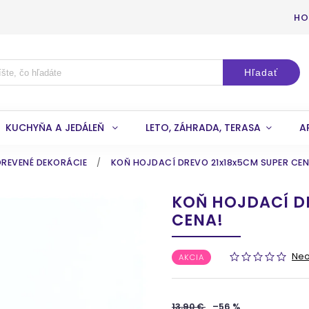
HO
Hľadať
KUCHYŇA A JEDÁLEŇ
LETO, ZÁHRADA, TERASA
A
DREVENÉ DEKORÁCIE
/
KOŇ HOJDACÍ DREVO 21x18x5CM SUPER CEN
KOŇ HOJDACÍ D
CENA!
Ne
AKCIA
13,90 €
–56 %