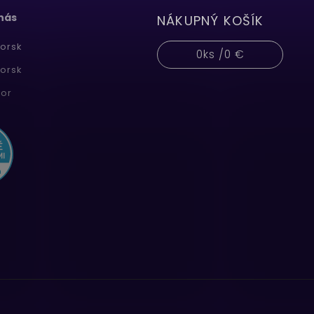
 nás
NÁKUPNÝ KOŠÍK
orsk
0
ks /
0 €
orsk
or