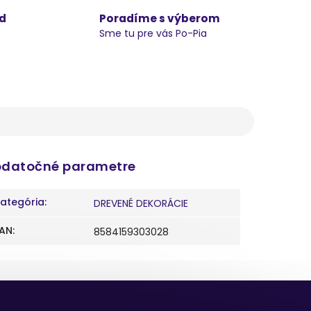
d
Poradíme s výberom
Sme tu pre vás Po-Pia
datočné parametre
ategória
:
DREVENÉ DEKORÁCIE
AN
:
8584159303028