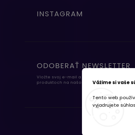
INSTAGRAM
ODOBERAŤ NEWSLETTER
Vložte svoj e-mail a my Vám budeme zasiel
Vážime si vaše 
produktoch na našom e-shope.
Tento web použív
vyjadrujete súhla
Nastavenie