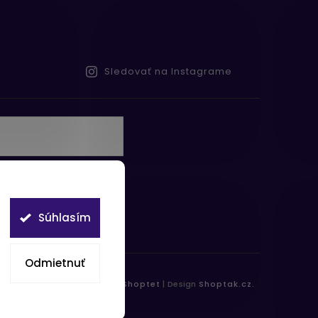
Sledovať na Instagrame
te s
obných údajov
Súhlasím
Odmietnuť
práva vyhradené.
Vytvořil
Shoptet
| Design
Shoptak.cz.