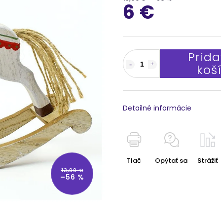
6 €
Prida
koš
Detailné informácie
Tlač
Opýtať sa
Strážiť
13,90 €
–56 %