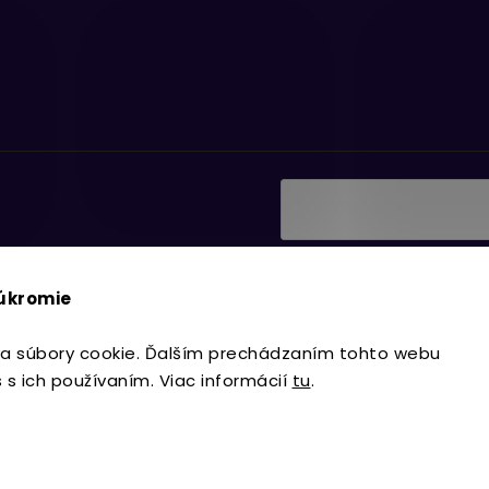
Vložením e-mailu súhlasí
ať informácie o nových
podmienkami ochrany os
súkromie
Prihlásiť sa
a súbory cookie. Ďalším prechádzaním tohto webu
s s ich používaním. Viac informácií
tu
.
Copyright 2026
Lavdecor.sk
. Všetky 