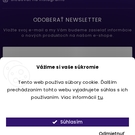
ODOBERAŤ NEWSLETTER
Vložte svoj e-mail a my Vám budeme zasielať informácie
o nových produktoch na našom e-shope.
Vložením e-mailu súhlasíte s
Vážime si vaše súkromie
podmienkami ochrany osobných údajov
Tento web používa súbory cookie. Ďalším
Prihlásiť sa
prechádzaním tohto webu vyjadrujete súhlas s ich
používaním. Viac informácií
tu
.
Nastavenie
Copyright 2026
Lavdecor.sk
. Všetky práva vyhradené.
Súhlasím
Vytvořil
Shoptet
| Design
Shoptak.cz.
Odmietnuť