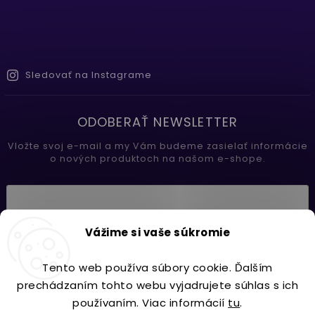
Sledovať na Instagrame
ODOBERAŤ NEWSLETTER
Vložte svoj e-mail a my Vám budeme zasielať informácie
o nových produktoch na našom e-shope.
Vložením e-mailu súhlasíte s
Vážime si vaše súkromie
podmienkami ochrany osobných údajov
Tento web používa súbory cookie. Ďalším
Prihlásiť sa
prechádzaním tohto webu vyjadrujete súhlas s ich
používaním. Viac informácií
tu
.