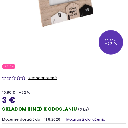
10,90 €
–72 %
AKCIA
Neohodnotené
10,90 €
–72 %
3 €
SKLADOM IHNEĎ K ODOSLANIU
(3 ks)
Môžeme doručiť do:
11.8.2026
Možnosti doručenia