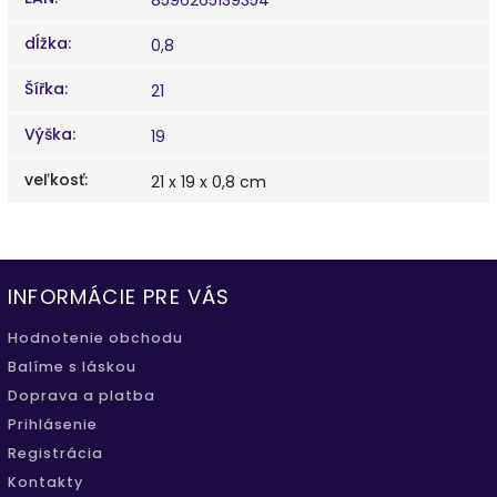
dĺžka
:
0,8
Šířka
:
21
Výška
:
19
veľkosť
:
21 x 19 x 0,8 cm
INFORMÁCIE PRE VÁS
Hodnotenie obchodu
Balíme s láskou
Doprava a platba
Prihlásenie
Registrácia
Kontakty