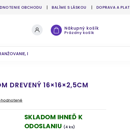
DNOTENIE OBCHODU
BALÍME S LÁSKOU
DOPRAVA A PLA
Nákupný košík
Prázdny košík
RANŽOVANIE, DEKOROVANIE
UMELÉ KVETY A ZELEŇ
OM DREVENÝ 16×16×2,5CM
ohodnotené
SKLADOM IHNEĎ K
ODOSLANIU
(4 ks)