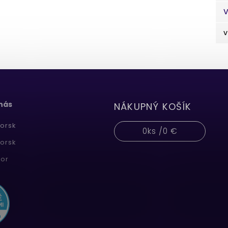
V
v
 nás
NÁKUPNÝ KOŠÍK
orsk
0
ks /
0 €
orsk
or