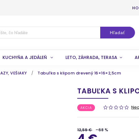
HO
Hľadať
KUCHYŇA A JEDÁLEŇ
LETO, ZÁHRADA, TERASA
A
AZY, VEŠIAKY
/
Tabuľka s klipom drevený 16×16×2,5cm
TABUĽKA S KLIP
Ne
AKCIA
12,59 €
–68 %
4 €