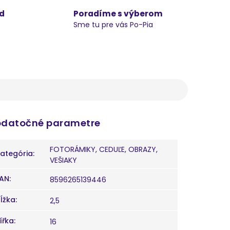
d
Poradíme s výberom
Sme tu pre vás Po-Pia
datočné parametre
FOTORÁMIKY, CEDUĽE, OBRAZY,
ategória
:
VEŠIAKY
AN
:
8596265139446
ĺžka
:
2,5
ířka
:
16