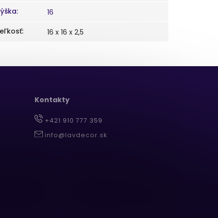
ýška
:
16
eľkosť
:
16 x 16 x 2,5
Kontakty
+421 910 777 359
info@lavdecor.sk