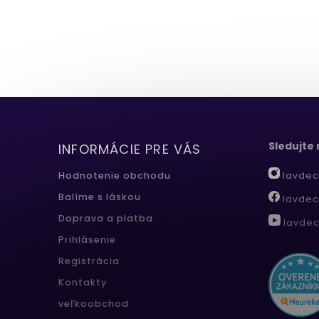
Sledujte
INFORMÁCIE PRE VÁS
lavdec
Hodnotenie obchodu
Balíme s láskou
lavdec
Doprava a platba
lavdec
Prihlásenie
Registrácia
Kontakty
veľkoobchod