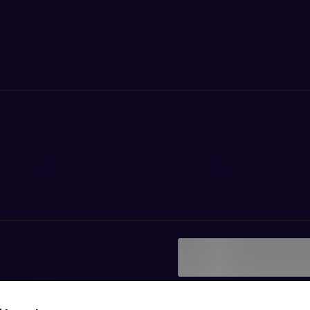
Vložením e-mailu súhlasí
ať informácie o nových
podmienkami ochrany os