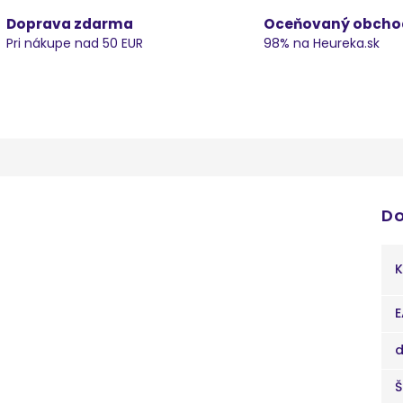
Doprava zdarma
Oceňovaný obcho
Pri nákupe nad 50 EUR
98% na Heureka.sk
Do
K
E
d
Š