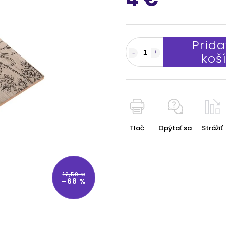
Prida
koš
Tlač
Opýtať sa
Strážiť
12,59 €
–68 %