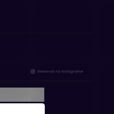
Sledovať na Instagrame
te s
obných údajov