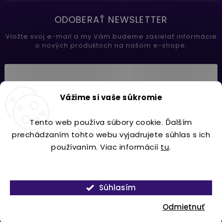
ODOBERAŤ NEWSLETTER
Vložte svoj e-mail a my Vám budeme zasielať informácie
o nových produktoch na našom e-shope.
Vložením e-mailu súhlasíte s
Vážime si vaše súkromie
podmienkami ochrany osobných údajov
Tento web používa súbory cookie. Ďalším
Prihlásiť sa
prechádzaním tohto webu vyjadrujete súhlas s ich
používaním. Viac informácií
tu
.
Nastavenie
Copyright 2026
Lavdecor.sk
. Všetky práva vyhradené.
Súhlasím
Vytvořil
Shoptet
| Design
Shoptak.cz.
Odmietnuť