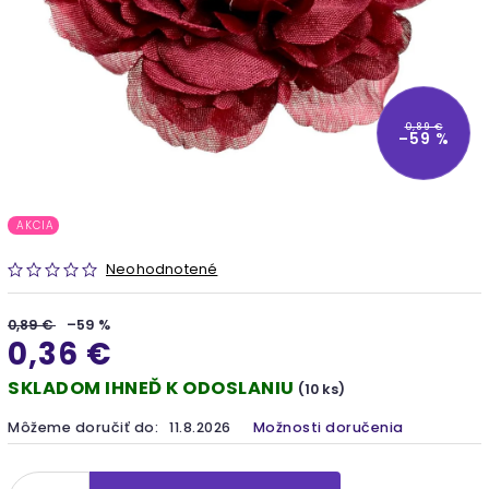
0,89 €
–59 %
AKCIA
Neohodnotené
0,89 €
–59 %
0,36 €
SKLADOM IHNEĎ K ODOSLANIU
(10 ks)
Môžeme doručiť do:
11.8.2026
Možnosti doručenia