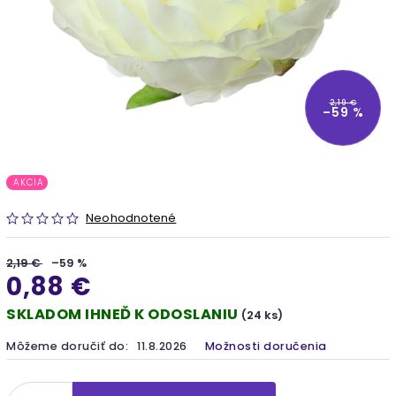
2,19 €
–59 %
AKCIA
Neohodnotené
2,19 €
–59 %
0,88 €
SKLADOM IHNEĎ K ODOSLANIU
(24 ks)
Môžeme doručiť do:
11.8.2026
Možnosti doručenia