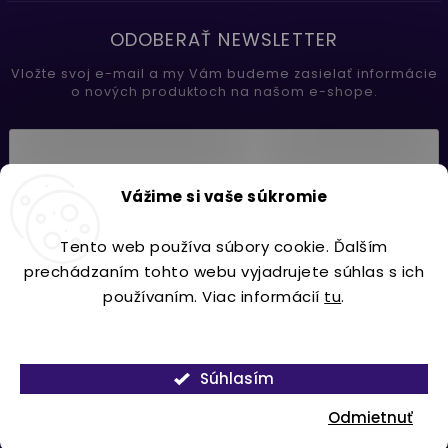
ODOBERAŤ NEWSLETTER
Vložte svoj e-mail a my Vám budeme zasielať informácie
o nových produktoch na našom e-shope.
Vložením e-mailu súhlasíte s
Vážime si vaše súkromie
podmienkami ochrany osobných údajov
Tento web používa súbory cookie. Ďalším
Prihlásiť sa
prechádzaním tohto webu vyjadrujete súhlas s ich
používaním. Viac informácií
tu
.
Nastavenie
Copyright 2026
Lavdecor.sk
. Všetky práva vyhradené.
Súhlasím
Vytvořil
Shoptet
| Design
Shoptak.cz.
Odmietnuť