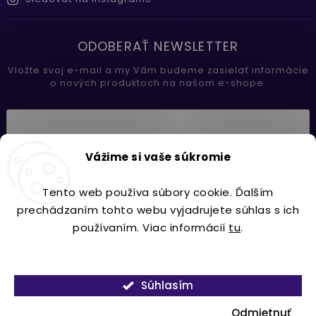
ODOBERAŤ NEWSLETTER
Vložte svoj e-mail a my Vám budeme zasielať informácie
o nových produktoch na našom e-shope.
Vložením e-mailu súhlasíte s
Vážime si vaše súkromie
podmienkami ochrany osobných údajov
Tento web používa súbory cookie. Ďalším
Prihlásiť sa
prechádzaním tohto webu vyjadrujete súhlas s ich
používaním. Viac informácií
tu
.
Nastavenie
Copyright 2026
Lavdecor.sk
. Všetky práva vyhradené.
Súhlasím
Vytvořil
Shoptet
| Design
Shoptak.cz.
Odmietnuť