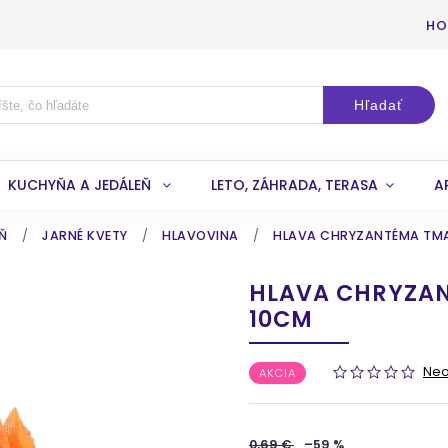
HO
Hľadať
KUCHYŇA A JEDÁLEŇ
LETO, ZÁHRADA, TERASA
A
EŇ
/
JARNÉ KVETY
/
HLAVOVINA
/
HLAVA CHRYZANTÉMA TM
HLAVA CHRYZA
10CM
Ne
AKCIA
0,69 €
–59 %