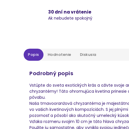
30 dní na vrátenie
Ak nebudete spokojný
Popis
Hodnotenie
Diskusia
Podrobný popis
Vstúpte do sveta exotických krás a oživte svoj
chryzantémy! Táto ohromujúca kvetina prinesie 
pôvabu.
Naša tmavooranžová chryzantéma je majestátna a
vo vašich kvetinových kompozíciách. S jej plným
pozornosť a pôsobí ako skutočný umelecký kúsok
Vďaka rozmeru svojim 10 cm je táto hlava chryz
Použite ju samostatne, aby vynikla svojou jedineč