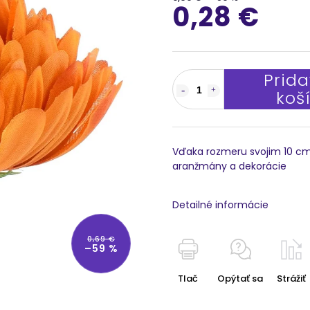
0,28 €
Prida
koš
Vďaka rozmeru svojim 10 cm
aranžmány a dekorácie
Detailné informácie
0,69 €
–59 %
Tlač
Opýtať sa
Strážiť