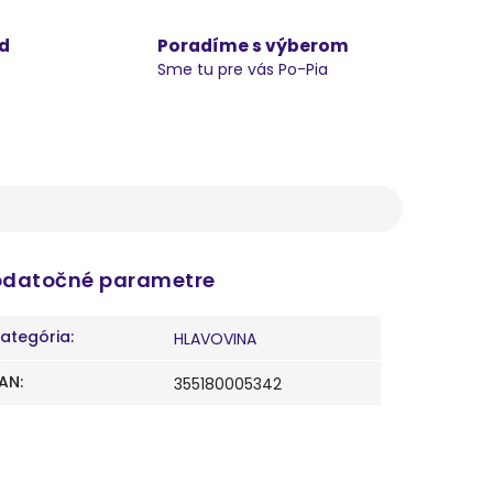
d
Poradíme s výberom
Sme tu pre vás Po-Pia
datočné parametre
ategória
:
HLAVOVINA
AN
:
355180005342