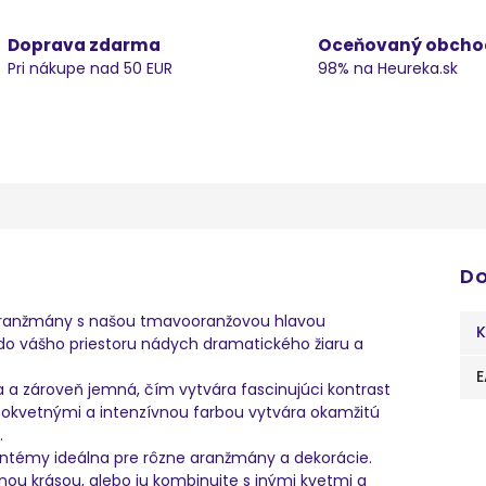
Doprava zdarma
Oceňovaný obcho
Pri nákupe nad 50 EUR
98% na Heureka.sk
Do
e aranžmány s našou tmavooranžovou hlavou
K
do vášho priestoru nádych dramatického žiaru a
E
 zároveň jemná, čím vytvára fascinujúci kontrast
i okvetnými a intenzívnou farbou vytvára okamžitú
.
antémy ideálna pre rôzne aranžmány a dekorácie.
nou krásou, alebo ju kombinujte s inými kvetmi a