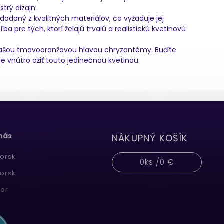
trý dizajn.
dodaný z kvalitných materiálov, čo vyžaduje jej
ba pre tých, ktorí želajú trvalú a realistickú kvetinovú
 s našou tmavooranžovou hlavou chryzantémy. Buďte
voje vnútro ožiť touto jedinečnou kvetinou.
 nás
NÁKUPNÝ KOŠÍK
orsk
0
ks /
0 €
orsk
or