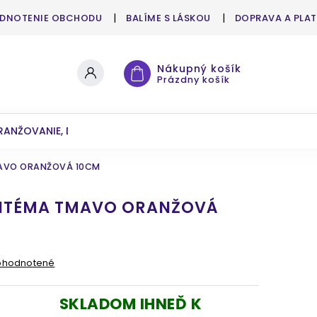
DNOTENIE OBCHODU
BALÍME S LÁSKOU
DOPRAVA A PLA
Nákupný košík
Prázdny košík
RANŽOVANIE, DEKOROVANIE
UMELÉ KVETY A ZELEŇ
AVO ORANŽOVÁ 10CM
NTÉMA TMAVO ORANŽOVÁ
ohodnotené
SKLADOM IHNEĎ K