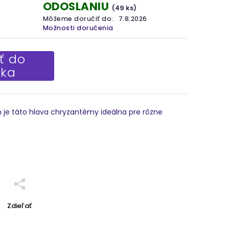
ODOSLANIU
(49 ks)
Môžeme doručiť do:
7.8.2026
Možnosti doručenia
ť do
íka
 je táto hlava chryzantémy ideálna pre rôzne
Zdieľať