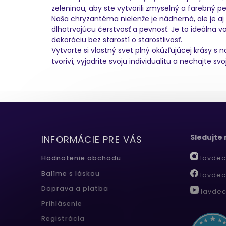
zeleninou, aby ste vytvorili zmyselný a farebný pes
Naša chryzantéma nielenže je nádherná, ale je aj 
dlhotrvajúcu čerstvosť a pevnosť. Je to ideálna voľ
dekoráciu bez starostí o starostlivosť.
Vytvorte si vlastný svet plný okúzľujúcej krásy
tvoriví, vyjadrite svoju individualitu a nechajte s
Sledujte
INFORMÁCIE PRE VÁS
lavdec
Hodnotenie obchodu
Balíme s láskou
lavdec
Doprava a platba
lavdec
Prihlásenie
Registrácia