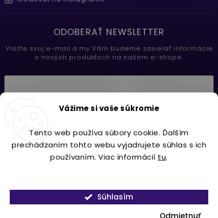
ODOBERAŤ NEWSLETTER
Vložte svoj e-mail a my Vám budeme zasielať informácie
o nových produktoch na našom e-shope.
Vložením e-mailu súhlasíte s
Vážime si vaše súkromie
podmienkami ochrany osobných údajov
Tento web používa súbory cookie. Ďalším
Prihlásiť sa
prechádzaním tohto webu vyjadrujete súhlas s ich
používaním. Viac informácií
tu
.
Nastavenie
Copyright 2026
Lavdecor.sk
. Všetky práva vyhradené.
Súhlasím
Vytvořil
Shoptet
| Design
Shoptak.cz.
Odmietnuť