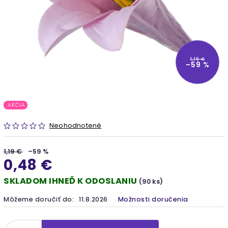
1,19 €
–59 %
AKCIA
Neohodnotené
1,19 €
–59 %
0,48 €
SKLADOM IHNEĎ K ODOSLANIU
(90 ks)
Môžeme doručiť do:
11.8.2026
Možnosti doručenia