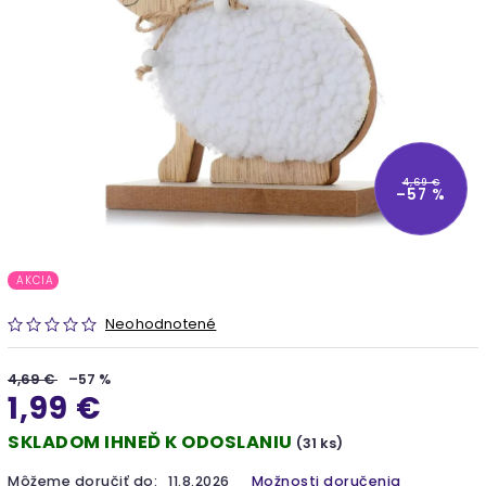
4,69 €
–57 %
AKCIA
Neohodnotené
4,69 €
–57 %
1,99 €
SKLADOM IHNEĎ K ODOSLANIU
(31 ks)
Môžeme doručiť do:
11.8.2026
Možnosti doručenia