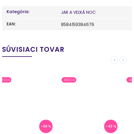
Kategória
:
JAR A VEĽKÁ NOC
EAN
:
8584159384676
SÚVISIACI TOVAR
Previous
Next
AKCIA
AKCIA
–42 %
–48 %