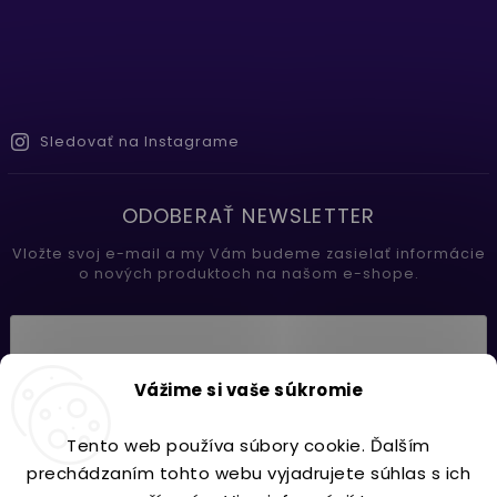
Sledovať na Instagrame
ODOBERAŤ NEWSLETTER
Vložte svoj e-mail a my Vám budeme zasielať informácie
o nových produktoch na našom e-shope.
Vložením e-mailu súhlasíte s
Vážime si vaše súkromie
podmienkami ochrany osobných údajov
Tento web používa súbory cookie. Ďalším
Prihlásiť sa
prechádzaním tohto webu vyjadrujete súhlas s ich